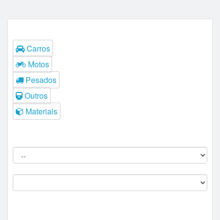
Tipos
Carros
Motos
Pesados
Outros
Materiais
Filtros do Leilão
Procedência:
Comitente:
--
Marca: