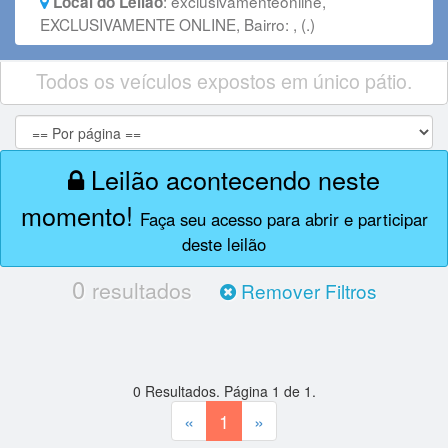
:
exclusivamenteonline,
Local do Leilão
EXCLUSIVAMENTE ONLINE, Bairro: , (.)
Todos os veículos expostos em único pátio.
Leilão acontecendo neste
momento!
Faça seu acesso para abrir e participar
deste leilão
0
resultados
Remover Filtros
0
Resultados. Página
1
de
1
.
«
1
»