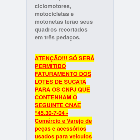
ciclomotores,
motocicletas e
motonetas terão seus
quadros recortados
em três pedaços.
ATENÇÃO!!! SÓ SERÁ
PERMITIDO
FATURAMENTO DOS
LOTES DE SUCATA
PARA OS CNPJ QUE
CONTENHAM O
SEGUINTE CNAE
“45.30-7-04 -
Comércio e Varejo de
peças e acessórios
usados para veículos