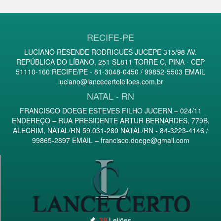
RECIFE-PE
LUCIANO RESENDE RODRIGUES JUCEPE 315/98 AV.
REPÚBLICA DO LÍBANO, 251 SL811 TORRE C, PINA - CEP
51110-160 RECIFE/PE - 81-3048-0450 / 99852-5503 EMAIL
luciano@lancecertoleiloes.com.br
NATAL - RN
FRANCISCO DOEGE ESTEVES FILHO JUCERN – 024/11
ENDEREÇO – RUA PRESIDENTE ARTUR BERNARDES, 779B,
ALECRIM, NATAL/RN 59.031-280 NATAL/RN - 84-3223-4146 /
99865-2897 EMAIL –
francisco.doege@gmail.com
Leilões
38