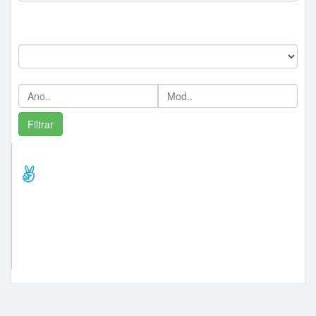
--
Marca:
Ano/Mod:
Comprador Destaque/Pontos
sucatãodomajor (vou cobrir seu
lance) (22)
bela15 (13)
sucatãobrasil2020 (12)
sucataronildo (10)
sucataodovalle (10)