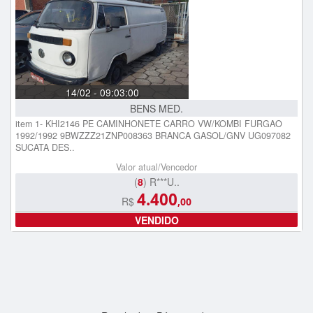
14/02 - 09:03:00
BENS MED.
item 1- KHI2146 PE CAMINHONETE CARRO VW/KOMBI FURGAO
1992/1992 9BWZZZ21ZNP008363 BRANCA GASOL/GNV UG097082
SUCATA DES..
Valor atual/Vencedor
(
8
) R***U..
4.400
R$
,00
VENDIDO