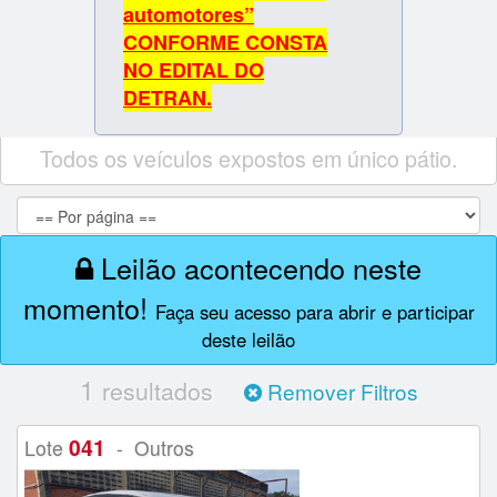
automotores”
CONFORME CONSTA
NO EDITAL DO
DETRAN.
Todos os veículos expostos em único pátio.
Leilão acontecendo neste
momento!
Faça seu acesso para abrir e participar
deste leilão
1
resultados
Remover Filtros
041
Lote
- Outros