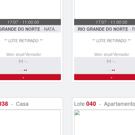
17/07 - 11:00:00
17/07 - 11:00:00
 GRANDE DO NORTE
- NATA..
RIO GRANDE DO NORTE
- P
** LOTE RETIRADO **
** LOTE RETIRADO **
Valor atual/Vencedor
Valor atual/Vencedor
(
-
) -..
(
-
) -..
..
..
..
..
-
-
038
040
- Casa
Lote
- Apartament