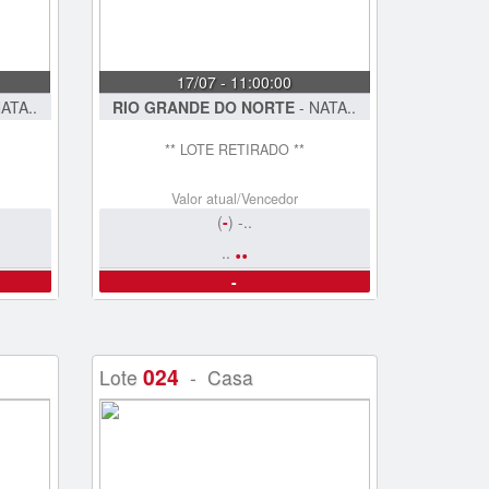
17/07 - 11:00:00
ATA..
RIO GRANDE DO NORTE
- NATA..
** LOTE RETIRADO **
Valor atual/Vencedor
(
-
) -..
..
..
-
024
Lote
- Casa