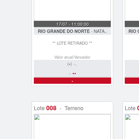
17/07 - 11:00:00
RIO GRANDE DO NORTE
- NATA..
RIO
** LOTE RETIRADO **
Valor atual/Vencedor
(
-
) -..
..
..
-
008
Lote
- Terreno
Lote