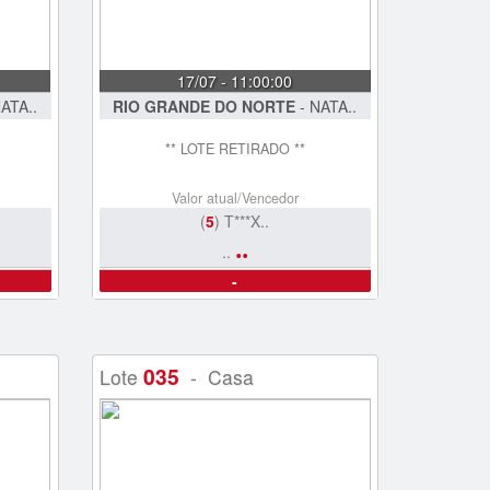
17/07 - 11:00:00
ATA..
RIO GRANDE DO NORTE
- NATA..
** LOTE RETIRADO **
Valor atual/Vencedor
(
5
) T***X..
..
..
-
035
Lote
- Casa