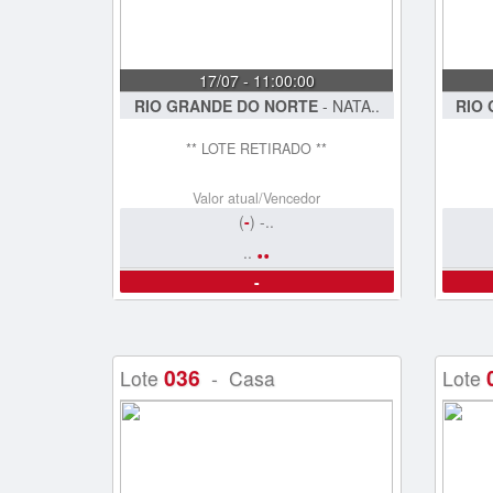
17/07 - 11:00:00
RIO GRANDE DO NORTE
- NATA..
RIO
** LOTE RETIRADO **
Valor atual/Vencedor
(
-
) -..
..
..
-
036
Lote
- Casa
Lote