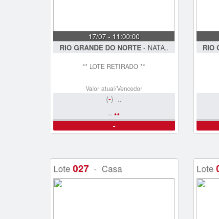
17/07 - 11:00:00
RIO GRANDE DO NORTE
- NATA..
RIO
** LOTE RETIRADO **
Valor atual/Vencedor
(
-
) -..
..
..
-
027
Lote
- Casa
Lote