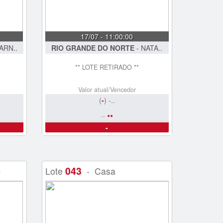
17/07 - 11:00:00
ARN..
RIO GRANDE DO NORTE
- NATA..
** LOTE RETIRADO **
Valor atual/Vencedor
(
-
) -..
..
..
-
043
o
Lote
- Casa