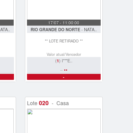
17/07 - 11:00:00
ATA..
RIO GRANDE DO NORTE
- NATA..
** LOTE RETIRADO **
Valor atual/Vencedor
(
1
) I***E..
..
..
-
020
Lote
- Casa