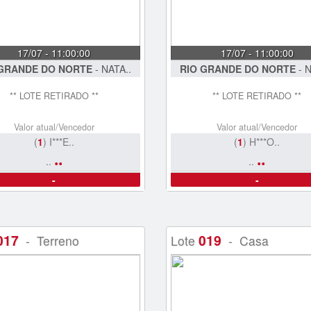
17/07 - 11:00:00
17/07 - 11:00:00
 GRANDE DO NORTE
- NATA..
RIO GRANDE DO NORTE
- N
** LOTE RETIRADO **
** LOTE RETIRADO **
Valor atual/Vencedor
Valor atual/Vencedor
(
1
) I***E..
(
1
) H***O..
..
..
..
..
-
-
017
019
- Terreno
Lote
- Casa