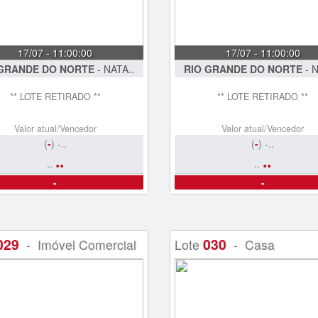
17/07 - 11:00:00
17/07 - 11:00:00
 GRANDE DO NORTE
- NATA..
RIO GRANDE DO NORTE
- N
** LOTE RETIRADO **
** LOTE RETIRADO **
Valor atual/Vencedor
Valor atual/Vencedor
(
-
) -..
(
-
) -..
..
..
..
..
-
-
029
030
- Imóvel Comercial
Lote
- Casa