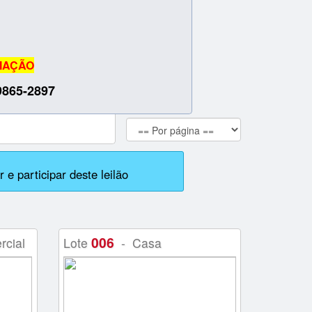
IAÇÃO
99865-2897
 e participar deste leilão
006
cial
Lote
- Casa