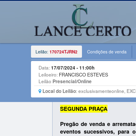
Leilão:
170724TJRN2
Condições de venda
Data:
17/07/2024 - 11:00h
Leiloeiro:
FRANCISCO ESTEVES
Leilão
Presencial/Online
:
exclusivamenteonline, EXC
Local do Leilão
SEGUNDA PRAÇA
Pregão de venda e arremataç
eventos sucessivos, para o