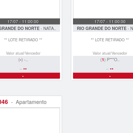
17/07 - 11:00:00
17/07 - 11:00:00
 GRANDE DO NORTE
- NATA..
RIO GRANDE DO NORTE
- N
** LOTE RETIRADO **
** LOTE RETIRADO **
Valor atual/Vencedor
Valor atual/Vencedor
(
-
) -..
(
1
) P***O..
..
..
..
..
-
-
046
- Apartamento