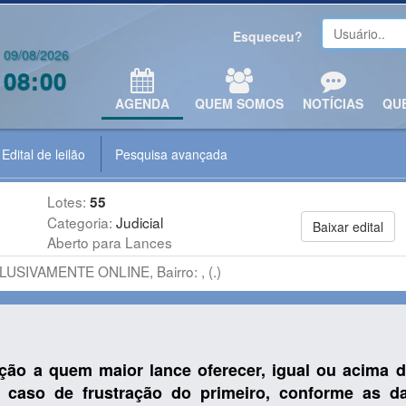
Esqueceu?
09/08/2026
08:00
AGENDA
QUEM SOMOS
NOTÍCIAS
QU
Edital de leilão
Pesquisa avançada
Lotes:
55
Categoria:
Judicial
Baixar edital
Aberto para Lances
LUSIVAMENTE ONLINE, Bairro: , (.)
ão a quem maior lance oferecer, igual ou acima d
 caso de frustração do primeiro, conforme as da