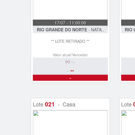
17/07 - 11:00:00
RIO GRANDE DO NORTE
- NATA..
RIO
** LOTE RETIRADO **
Valor atual/Vencedor
(
-
) -..
..
..
-
021
Lote
- Casa
Lote