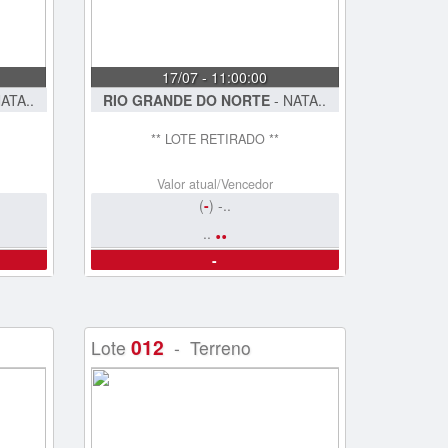
17/07 - 11:00:00
ATA..
RIO GRANDE DO NORTE
- NATA..
** LOTE RETIRADO **
Valor atual/Vencedor
(
-
) -..
..
..
-
012
Lote
- Terreno