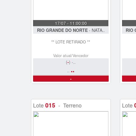
17/07 - 11:00:00
RIO GRANDE DO NORTE
- NATA..
RIO
** LOTE RETIRADO **
Valor atual/Vencedor
(
-
) -..
..
..
-
015
Lote
- Terreno
Lote