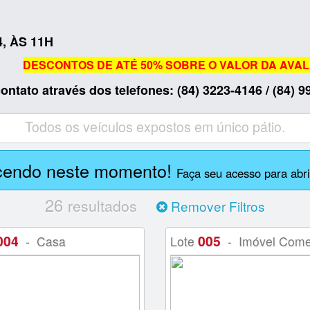
4, ÀS 11H
DESCONTOS DE ATÉ 50% SOBRE O VALOR DA AVAL
ontato através dos telefones: (84) 3223-4146 / (84) 
Todos os veículos expostos em único pátio.
cendo neste momento!
Faça seu acesso para abrir
26
resultados
Remover Filtros
004
005
- Casa
Lote
- Imóvel Comer