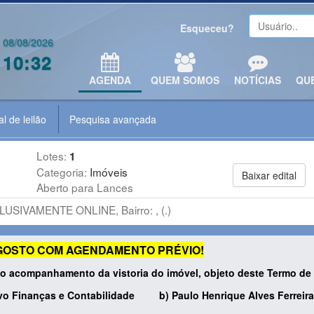
Esqueceu?
08/08/2026
10:32
AGENDA
QUEM SOMOS
NOTÍCIAS
QU
al de leilão
Pesquisa avançada
Lotes:
1
Categoria:
Imóveis
Baixar edital
Aberto para Lances
LUSIVAMENTE ONLINE, Bairro: , (.)
E AGOSTO COM AGENDAMENTO PRÉVIO!
 o acompanhamento da vistoria do imóvel, objeto deste Termo de 
ivo Finanças e Contabilidade
b) Paulo Henrique Alves Ferreira