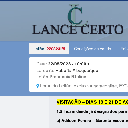
Leilão:
220823IM
Condições de venda
Edit
Data:
22/08/2023 - 10:00h
Leiloeiro:
Roberta Albuquerque
Leilão
Presencial/Online
:
exclusivamenteonline, EXC
Local do Leilão
VISITAÇÃO – DIAS 18 E 21 D
1.5 Ficam desde já designados para
a) Adilson Pereira – Gerente Execut