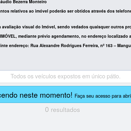
láudio Bezerra Monteiro
ntos relativos ao imóvel poderão ser obtidos através dos telefon
 a avaliação visual do Imóvel, sendo vedados quaisquer outros p
o IMÓVEL, mediante prévio agendamento, no endereço localizado 
uinte endereço: Rua Alexandre Rodrigues Ferreira,
nº 163 – Mangue
Todos os veículos expostos em único pátio.
cendo neste momento!
Faça seu acesso para abrir
0
resultados