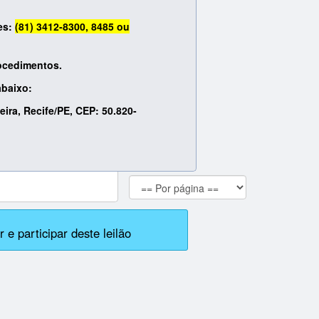
es:
(81) 3412-8300, 8485 ou
rocedimentos.
abaixo:
ira, Recife/PE, CEP: 50.820-
 e participar deste leilão