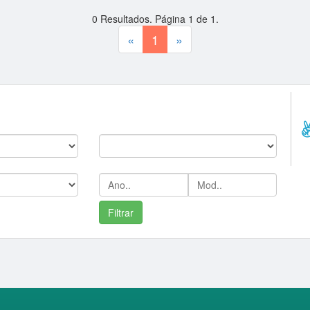
0
Resultados. Página
1
de
1
.
«
1
»
--
C
Marca:
Ano/Mod: