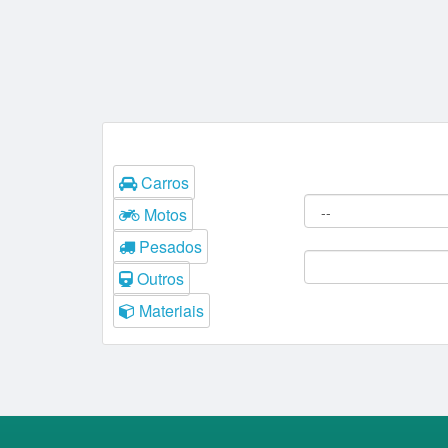
Tipos
Filtros do Leilão
Carros
Procedência:
Motos
Comitente:
Pesados
Outros
Materiais