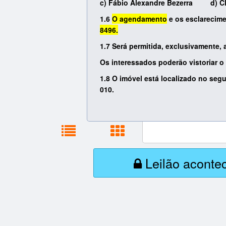
c) Fábio Alexandre Bezerra
d) C
1.6
O agendamento
e os esclarecime
8496.
1.7 Será permitida, exclusivamente,
Os interessados poderão vistoriar 
1.8 O imóvel está localizado no seg
010.
Leilão aconte