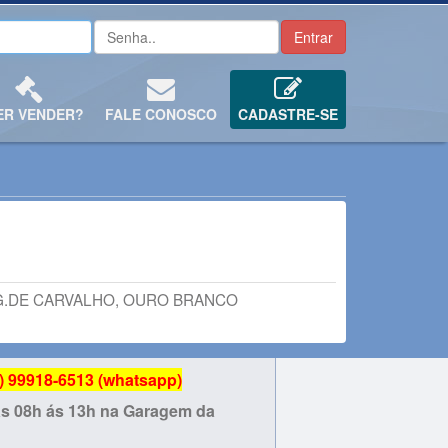
ER VENDER?
FALE CONOSCO
CADASTRE-SE
Z G.DE CARVALHO, OURO BRANCO
99918-6513 (whatsapp)
das 08h ás 13h na Garagem da