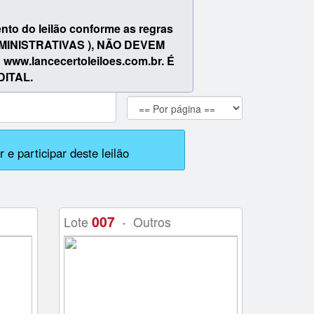
mento do leilão conforme as regras
DMINISTRATIVAS ), NÃO DEVEM
lancecertoleiloes.com.br. É
ITAL.
 e participar deste leilão
007
Lote
- Outros