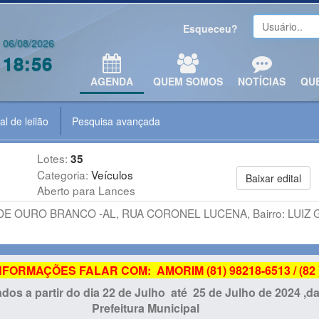
Esqueceu?
06/08/2026
18:56
AGENDA
QUEM SOMOS
NOTÍCIAS
QU
al de leilão
Pesquisa avançada
Lotes:
35
Categoria:
Veículos
Baixar edital
Aberto para Lances
DE OURO BRANCO -AL, RUA CORONEL LUCENA, Bairro: LUI
ORMAÇÕES FALAR COM: AMORIM (81) 98218-6513 / (82 ) 
dos a partir do dia 22 de Julho até 25 de Julho de 2024 ,
Prefeitura Municipal