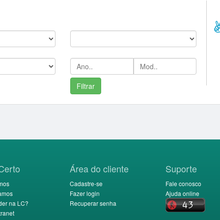
--
C
Marca:
Ano/Mod:
Certo
Área do cliente
Suporte
mos
Cadastre-se
Fale conosco
amos
Fazer login
Ajuda online
der na LC?
Recuperar senha
ranet