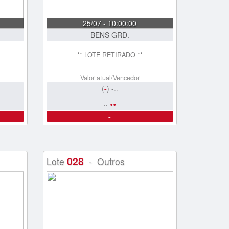
25/07 - 10:00:00
BENS GRD.
** LOTE RETIRADO **
Valor atual/Vencedor
(
-
) -..
..
..
-
028
Lote
- Outros