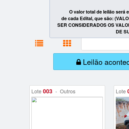
O valor total de leilão ser
de cada Edital, que são: (
SER CONSIDERADOS OS VALORE
DE S
Leilão aconte
003
Lote
- Outros
Lote