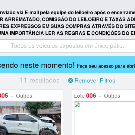
á enviado via E-mail pela equipe do leiloeiro após o encerra
VALOR ARREMATADO, COMISSÃO DO LEILOEIRO E TAXAS A
S EXPRESSOS EM SUAS COMPRAS ATRAVÉS DO SITE www.
UMA IMPORTÂNCIA LER AS REGRAS E CONDIÇÕES DO ED
Todos os veículos expostos em único pátio.
cendo neste momento!
Faça seu acesso para abrir
11
resultados
Remover Filtros
005
006
- Outros
Lote
- Outros