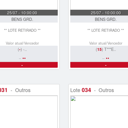
25/07 - 10:00:00
25/07 - 10:00:00
BENS GRD.
BENS GRD.
** LOTE RETIRADO **
** LOTE RETIRADO **
Valor atual/Vencedor
Valor atual/Vencedor
(
-
) -..
(
15
) T***E..
..
..
..
..
-
-
031
034
- Outros
Lote
- Outros