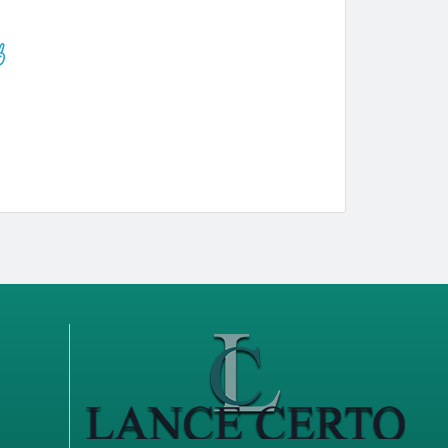
omprador Destaque/Pontos
tonidourado (74)
valenca2020 (56)
célio2024 (52)
lance_presencial (52)
damiao30 (38)