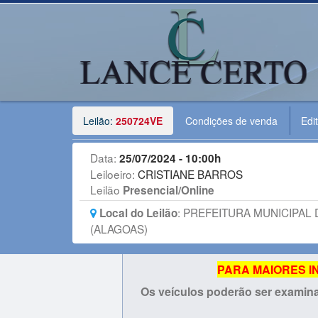
Leilão:
250724VE
Condições de venda
Edit
Data:
25/07/2024 - 10:00h
Leiloeiro:
CRISTIANE BARROS
Leilão
Presencial/Online
:
PREFEITURA MUNICIPAL 
Local do Leilão
(ALAGOAS)
PARA MAIORES INF
Os veículos poderão ser examina