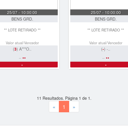
25/07 - 10:00:00
25/07 - 10:00:00
BENS GRD.
BENS GRD.
** LOTE RETIRADO **
** LOTE RETIRADO **
Valor atual/Vencedor
Valor atual/Vencedor
(
3
) A***O..
(
-
) -..
..
..
..
..
-
-
11
Resultados. Página
1
de
1
.
«
1
»