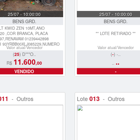
25/07 - 10:00:00
25/07 - 10:00:00
BENS GRD.
BENS GRD.
T KWID ZEN 10MT,ANO
020 ,COR BRANCA, PLACA
** LOTE RETIRADO **
7,RENAVAM 01239442898
I 93YRBB00XLJ085229,NUMERO
Valor atual/Vencedor
Valor atual/Vencedor
(
25
) D***O..
(
-
) -..
11.600
..
R$
..
,00
VENDIDO
-
011
013
- Outros
Lote
- Outros