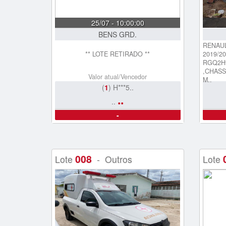
25/07 - 10:00:00
BENS GRD.
RENAUL
** LOTE RETIRADO **
2019/2
RGQ2H9
,CHASS
Valor atual/Vencedor
M..
(
1
) H***5..
..
..
-
008
Lote
- Outros
Lote