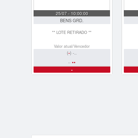
25/07 - 10:00:00
BENS GRD.
** LOTE RETIRADO **
Valor atual/Vencedor
(
-
) -..
..
..
-