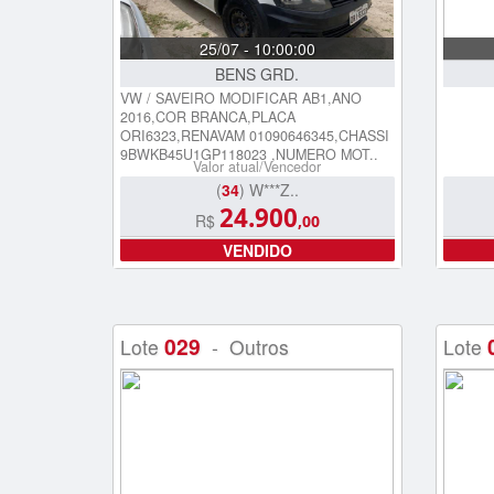
25/07 - 10:00:00
BENS GRD.
VW / SAVEIRO MODIFICAR AB1,ANO
2016,COR BRANCA,PLACA
ORI6323,RENAVAM 01090646345,CHASSI
9BWKB45U1GP118023 ,NUMERO MOT..
Valor atual/Vencedor
(
34
) W***Z..
24.900
R$
,00
VENDIDO
029
Lote
- Outros
Lote