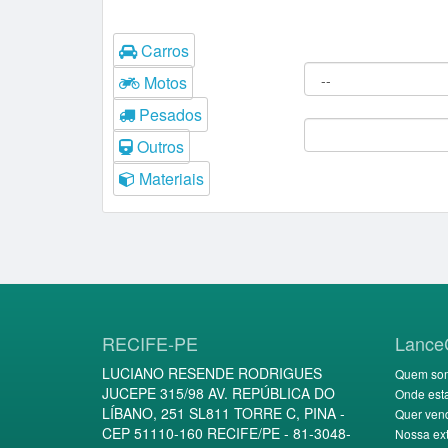
Tipos
Filtros do Leilão
Carros
Procedência:
Motos
Comitente:
Pesados
Outros
Materiais
RECIFE-PE
Lance
LUCIANO RESENDE RODRIGUES
Quem so
JUCEPE 315/98 AV. REPÚBLICA DO
Onde est
LÍBANO, 251 SL811 TORRE C, PINA -
Quer ven
CEP 51110-160 RECIFE/PE - 81-3048-
Nossa ext