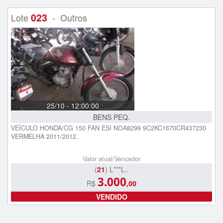
023
Lote
- Outros
25/10 - 12:00:00
BENS PEQ.
VEÍCULO HONDA/CG 150 FAN ESI NOA8299 9C2KC1670CR437230
VERMELHA 2011/2012..
Valor atual/Vencedor
(
21
) L***L..
3.000
R$
,00
VENDIDO