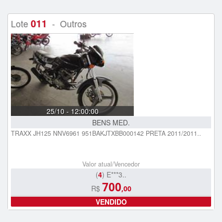
011
Lote
- Outros
25/10 - 12:00:00
BENS MED.
TRAXX JH125 NNV6961 951BAKJTXBB000142 PRETA 2011/2011..
Valor atual/Vencedor
(
4
) E***3..
700
R$
,00
VENDIDO