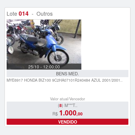
014
Lote
- Outros
25/10 - 12:00:00
BENS MED.
MYE6917 HONDA BIZ100 9C2HA07101R240484 AZUL 2001/2001..
Valor atual/Vencedor
(
8
) M***T..
1.000
R$
,00
VENDIDO