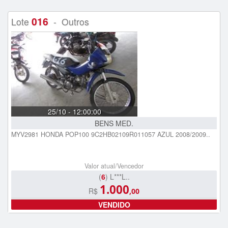
016
Lote
- Outros
25/10 - 12:00:00
BENS MED.
MYV2981 HONDA POP100 9C2HB02109R011057 AZUL 2008/2009..
Valor atual/Vencedor
(
6
) L***L..
1.000
R$
,00
VENDIDO