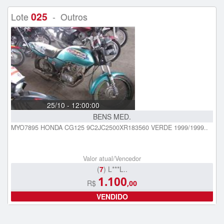
025
Lote
- Outros
25/10 - 12:00:00
BENS MED.
MYO7895 HONDA CG125 9C2JC2500XR183560 VERDE 1999/1999..
Valor atual/Vencedor
(
7
) L***L..
1.100
R$
,00
VENDIDO