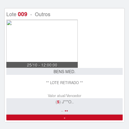
009
Lote
- Outros
25/10 - 12:00:00
BENS MED.
** LOTE RETIRADO **
Valor atual/Vencedor
(
5
) J***O..
..
..
-