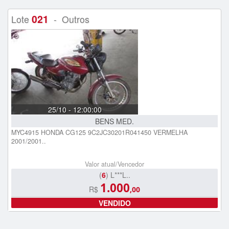
021
Lote
- Outros
25/10 - 12:00:00
BENS MED.
MYC4915 HONDA CG125 9C2JC30201R041450 VERMELHA
2001/2001..
Valor atual/Vencedor
(
6
) L***L..
1.000
R$
,00
VENDIDO