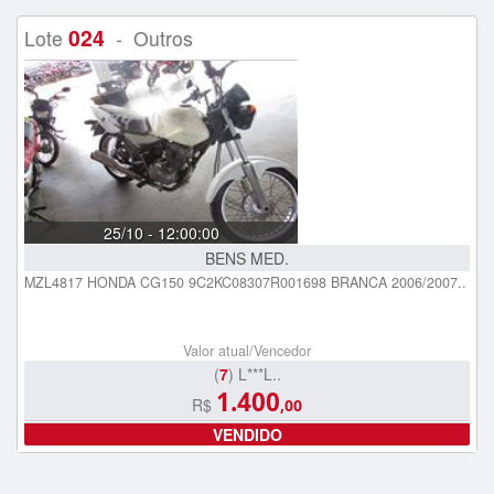
024
Lote
- Outros
25/10 - 12:00:00
BENS MED.
MZL4817 HONDA CG150 9C2KC08307R001698 BRANCA 2006/2007..
Valor atual/Vencedor
(
7
) L***L..
1.400
R$
,00
VENDIDO