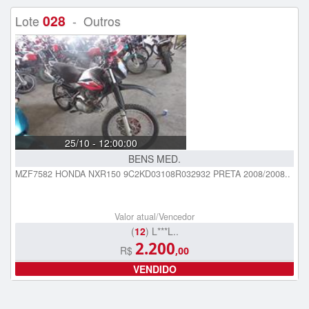
028
Lote
- Outros
25/10 - 12:00:00
BENS MED.
MZF7582 HONDA NXR150 9C2KD03108R032932 PRETA 2008/2008..
Valor atual/Vencedor
(
12
) L***L..
2.200
R$
,00
VENDIDO