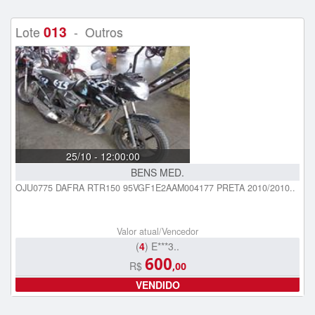
013
Lote
- Outros
25/10 - 12:00:00
BENS MED.
OJU0775 DAFRA RTR150 95VGF1E2AAM004177 PRETA 2010/2010..
Valor atual/Vencedor
(
4
) E***3..
600
R$
,00
VENDIDO