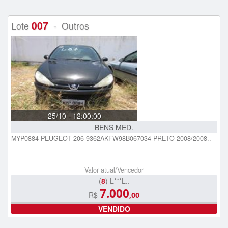
007
Lote
- Outros
25/10 - 12:00:00
BENS MED.
MYP0884 PEUGEOT 206 9362AKFW98B067034 PRETO 2008/2008..
Valor atual/Vencedor
(
8
) L***L..
7.000
R$
,00
VENDIDO