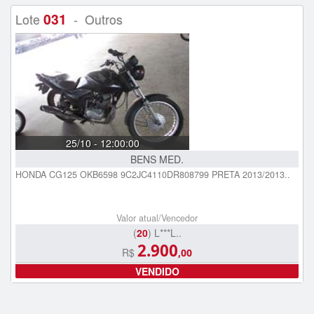
031
Lote
- Outros
25/10 - 12:00:00
BENS MED.
HONDA CG125 OKB6598 9C2JC4110DR808799 PRETA 2013/2013..
Valor atual/Vencedor
(
20
) L***L..
2.900
R$
,00
VENDIDO