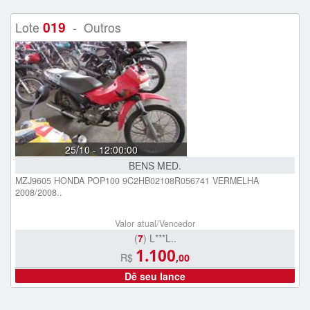
019
Lote
- Outros
25/10 - 12:00:00
BENS MED.
MZJ9605 HONDA POP100 9C2HB02108R056741 VERMELHA
2008/2008..
Valor atual/Vencedor
(
7
) L***L..
1.100
R$
,00
Dê seu lance