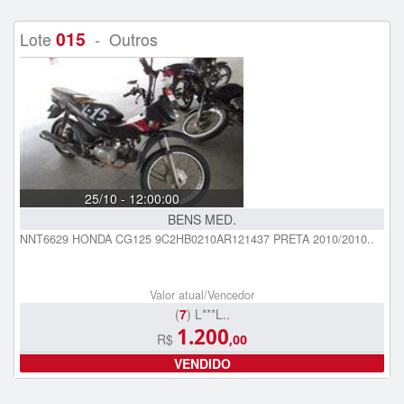
015
Lote
- Outros
25/10 - 12:00:00
BENS MED.
NNT6629 HONDA CG125 9C2HB0210AR121437 PRETA 2010/2010..
Valor atual/Vencedor
(
7
) L***L..
1.200
R$
,00
VENDIDO