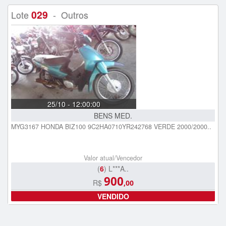
029
Lote
- Outros
25/10 - 12:00:00
BENS MED.
MYG3167 HONDA BIZ100 9C2HA0710YR242768 VERDE 2000/2000..
Valor atual/Vencedor
(
6
) L***A..
900
R$
,00
VENDIDO