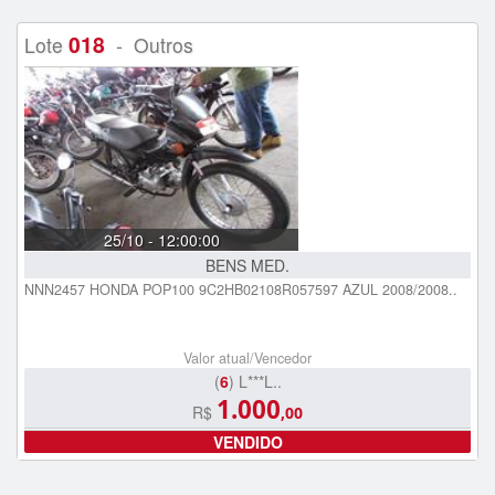
018
Lote
- Outros
25/10 - 12:00:00
BENS MED.
NNN2457 HONDA POP100 9C2HB02108R057597 AZUL 2008/2008..
Valor atual/Vencedor
(
6
) L***L..
1.000
R$
,00
VENDIDO