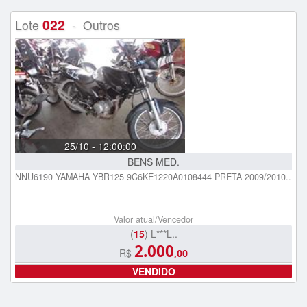
022
Lote
- Outros
25/10 - 12:00:00
BENS MED.
NNU6190 YAMAHA YBR125 9C6KE1220A0108444 PRETA 2009/2010..
Valor atual/Vencedor
(
15
) L***L..
2.000
R$
,00
VENDIDO