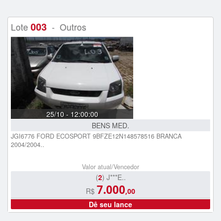
003
Lote
- Outros
25/10 - 12:00:00
BENS MED.
JGI6776 FORD ECOSPORT 9BFZE12N148578516 BRANCA
2004/2004..
Valor atual/Vencedor
(
2
) J***E..
7.000
R$
,00
Dê seu lance