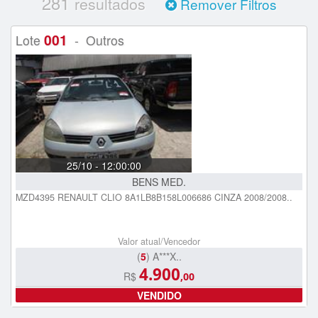
281
resultados
Remover Filtros
001
Lote
- Outros
25/10 - 12:00:00
BENS MED.
MZD4395 RENAULT CLIO 8A1LB8B158L006686 CINZA 2008/2008..
Valor atual/Vencedor
(
5
) A***X..
4.900
R$
,00
VENDIDO