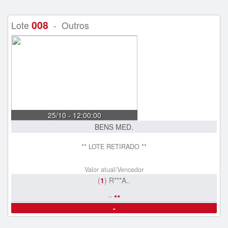
008
Lote
- Outros
25/10 - 12:00:00
BENS MED.
** LOTE RETIRADO **
Valor atual/Vencedor
(
1
) R***A..
..
..
-