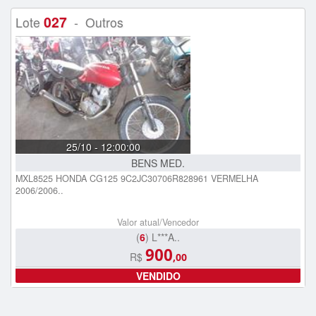
027
Lote
- Outros
25/10 - 12:00:00
BENS MED.
MXL8525 HONDA CG125 9C2JC30706R828961 VERMELHA
2006/2006..
Valor atual/Vencedor
(
6
) L***A..
900
R$
,00
VENDIDO