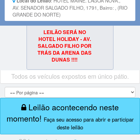
:
HOTEL MAINE. LAGOA NOVA.,
Local do Leilão
AV. SENADOR SALGADO FILHO, 1791, Bairro: , (RIO
GRANDE DO NORTE)
LEILÃO SERÁ NO
HOTEL HOLIDAY - AV.
SALGADO FILHO POR
TRÁS DA ARENA DAS
DUNAS !!!!
Todos os veículos expostos em único pátio.
Leilão acontecendo neste
momento!
Faça seu acesso para abrir e participar
deste leilão