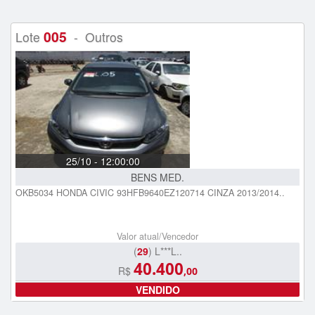
005
Lote
- Outros
25/10 - 12:00:00
BENS MED.
OKB5034 HONDA CIVIC 93HFB9640EZ120714 CINZA 2013/2014..
Valor atual/Vencedor
(
29
) L***L..
40.400
R$
,00
VENDIDO