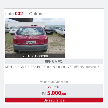
002
Lote
- Outros
25/10 - 12:00:00
BENS MED.
MZH8219 GM CELTA 9BGRZ08907G203390 VERMELHA 2006/2007..
Valor atual/Vencedor
(
2
) J***N..
5.000
R$
,00
Dê seu lance