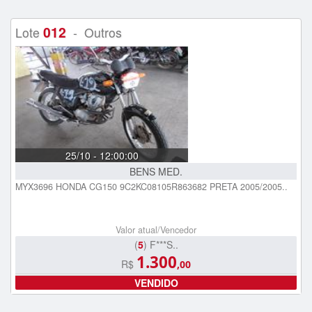
012
Lote
- Outros
25/10 - 12:00:00
BENS MED.
MYX3696 HONDA CG150 9C2KC08105R863682 PRETA 2005/2005..
Valor atual/Vencedor
(
5
) F***S..
1.300
R$
,00
VENDIDO