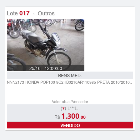
017
Lote
- Outros
25/10 - 12:00:00
BENS MED.
NNN2173 HONDA POP100 9C2HB0210AR110985 PRETA 2010/2010..
Valor atual/Vencedor
(
7
) L***L..
1.300
R$
,00
VENDIDO