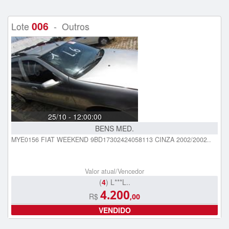
006
Lote
- Outros
25/10 - 12:00:00
BENS MED.
MYE0156 FIAT WEEKEND 9BD17302424058113 CINZA 2002/2002..
Valor atual/Vencedor
(
4
) L***L..
4.200
R$
,00
VENDIDO