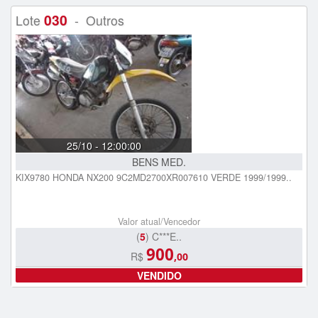
030
Lote
- Outros
25/10 - 12:00:00
BENS MED.
KIX9780 HONDA NX200 9C2MD2700XR007610 VERDE 1999/1999..
Valor atual/Vencedor
(
5
) C***E..
900
R$
,00
VENDIDO