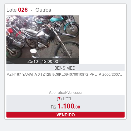
026
Lote
- Outros
25/10 - 12:00:00
BENS MED.
MZI4167 YAMAHA XTZ125 9C6KE094070010872 PRETA 2006/2007..
Valor atual/Vencedor
(
7
) L***L..
1.100
R$
,00
VENDIDO