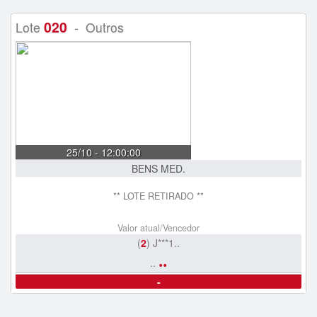
020
Lote
- Outros
25/10 - 12:00:00
BENS MED.
** LOTE RETIRADO **
Valor atual/Vencedor
(
2
) J***1..
..
..
-