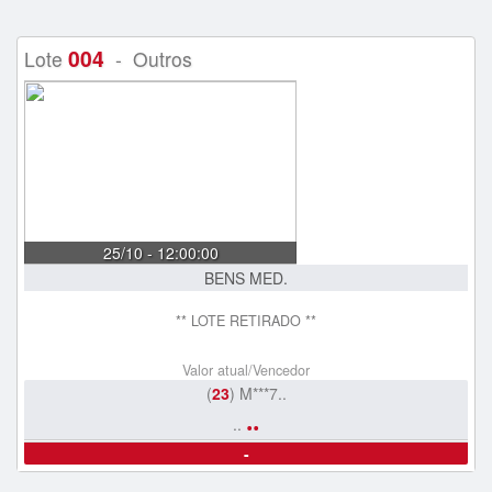
004
Lote
- Outros
25/10 - 12:00:00
BENS MED.
** LOTE RETIRADO **
Valor atual/Vencedor
(
23
) M***7..
..
..
-