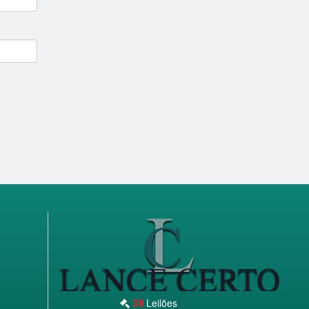
Leilões
38