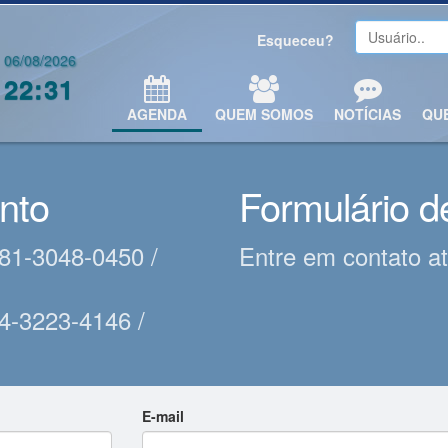
Esqueceu?
06/08/2026
22:31
AGENDA
QUEM SOMOS
NOTÍCIAS
QU
nto
Formulário d
81-3048-0450 /
Entre em contato at
4-3223-4146 /
E-mail