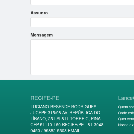
Assunto
Mensagem
RECIFE-PE
Lance
LUCIANO RESENDE RODRIGUES
Quem so
JUCEPE 315/98 AV. REPÚBLICA DO
Onde est
LÍBANO, 251 SL811 TORRE C, PINA -
Quer ven
CEP 51110-160 RECIFE/PE - 81-3048-
Nossa ext
0450 / 99852-5503 EMAIL