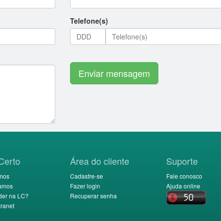
Telefone(s)
Enviar mensagem
Certo
Área do cliente
Suporte
mos
Cadastre-se
Fale conosco
amos
Fazer login
Ajuda online
der na LC?
Recuperar senha
ranet