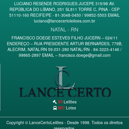
LUCIANO RESENDE RODRIGUES JUCEPE 315/98 AV.
REPÚBLICA DO LÍBANO, 251 SL811 TORRE C, PINA - CEP
51110-160 RECIFE/PE - 81-3048-0450 / 99852-5503 EMAIL
luciano@lancecertoleiloes.com.br
NATAL - RN
FRANCISCO DOEGE ESTEVES FILHO JUCERN – 024/11
ENDEREÇO – RUA PRESIDENTE ARTUR BERNARDES, 779B,
ALECRIM, NATAL/RN 59.031-280 NATAL/RN - 84-3223-4146 /
99865-2897 EMAIL –
francisco.doege@gmail.com
Leilões
39
Lotes
807
Copyright ©
LanceCertoLeilões
- Desde 1998. Todos os direitos
reservados.