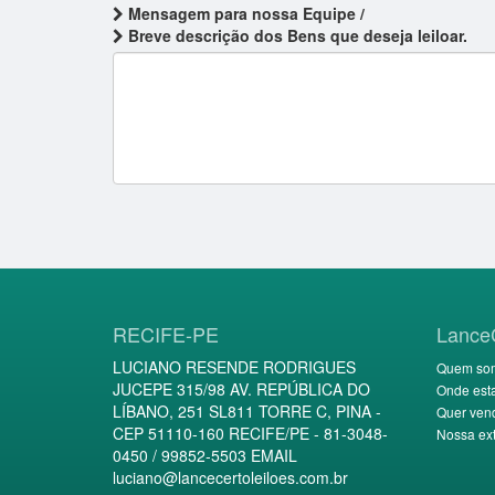
Mensagem para nossa Equipe /
Breve descrição dos Bens que deseja leiloar.
RECIFE-PE
Lance
LUCIANO RESENDE RODRIGUES
Quem so
JUCEPE 315/98 AV. REPÚBLICA DO
Onde est
LÍBANO, 251 SL811 TORRE C, PINA -
Quer ven
CEP 51110-160 RECIFE/PE - 81-3048-
Nossa ext
0450 / 99852-5503 EMAIL
luciano@lancecertoleiloes.com.br