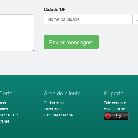
Cidade/UF
Certo
Área do cliente
Suporte
mos
Cadastre-se
Fale conosco
amos
Fazer login
Ajuda online
der na LC?
Recuperar senha
ranet