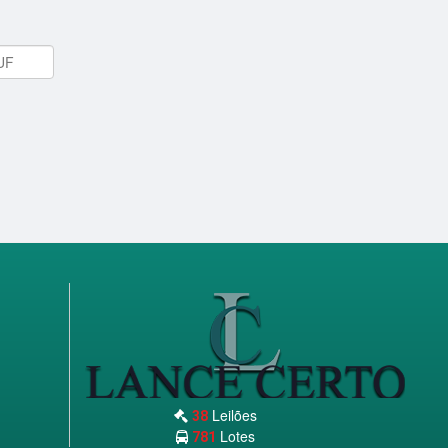
Leilões
38
Lotes
781