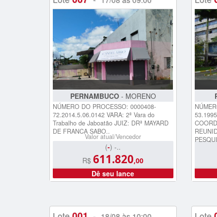
PERNAMBUCO
- MORENO
NÚMERO DO PROCESSO: 0000408-
NÚMERO
72.2014.5.06.0142 VARA: 2ª Vara do
53.1995
Trabalho de Jaboatão JUIZ: DRª MAYARD
COORD
DE FRANCA SABO..
REUNID
Valor atual/Vencedor
PESQUI
(
-
) -..
611.820
R$
,00
Dê seu lance
001
Lote
-
Lote
18/08 às 10:00