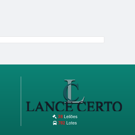
Leilões
38
Lotes
782