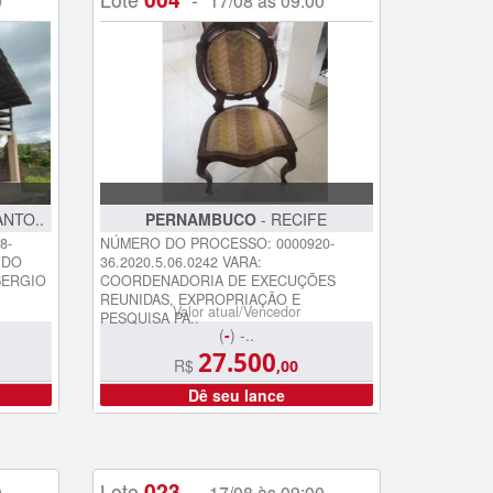
0
17/08 às 09:00
ANTO..
PERNAMBUCO
- RECIFE
8-
NÚMERO DO PROCESSO: 0000920-
A DO
36.2020.5.06.0242 VARA:
SERGIO
COORDENADORIA DE EXECUÇÕES
REUNIDAS, EXPROPRIAÇÃO E
Valor atual/Vencedor
PESQUISA PA..
(
-
) -..
27.500
R$
,00
Dê seu lance
023
Lote
-
0
17/08 às 09:00