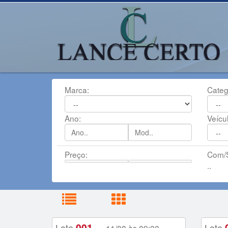
Marca:
Categ
Ano:
Veícu
Preço:
Com/S
..
001
Lote
-
Lote