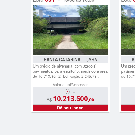
SANTA CATARINA
- IÇARA
S
Um prédio de alvenaria, com 02(dois)
Um préd
pavimentos, para escritório, medindo a área
paviment
de 10.713,85m2. Edificação 2.245,78..
de 10.7
Valor atual/Vencedor
(
-
) -..
10.213.600
R$
,00
Dê seu lance