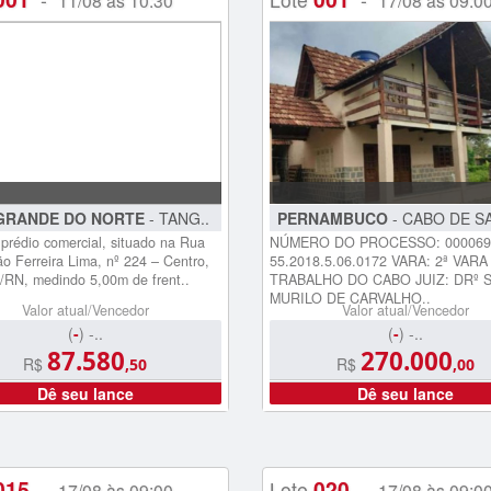
11/08 às 10:30
17/08 às 09:0
GRANDE DO NORTE
- TANG..
PERNAMBUCO
- CABO DE S
 prédio comercial, situado na Rua
NÚMERO DO PROCESSO: 000069
o Ferreira Lima, nº 224 – Centro,
55.2018.5.06.0172 VARA: 2ª VAR
/RN, medindo 5,00m de frent..
TRABALHO DO CABO JUIZ: DRº 
MURILO DE CARVALHO..
Valor atual/Vencedor
Valor atual/Vencedor
(
-
) -..
(
-
) -..
87.580
270.000
R$
R$
,50
,00
Dê seu lance
Dê seu lance
015
020
-
Lote
-
17/08 às 09:00
17/08 às 09:0