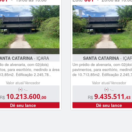
ANTA CATARINA
- IÇARA
SANTA CATARINA
- IÇA
io de alvenaria, com 02(dois)
Um prédio de alvenaria, com 02(doi
os, para escritório, medindo a área
pavimentos, para escritório, medind
13,85m2. Edificação 2.245,78..
de 10.713,85m2. Edificação 2.245,7
Valor atual/Vencedor
Valor atual/Vencedor
(
-
) -..
(
-
) -..
10.213.600
9.435.511
R$
R$
,00
,43
Dê seu lance
Dê seu lance