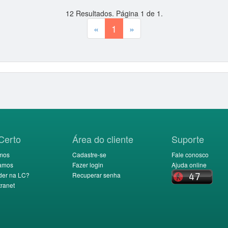
12
Resultados. Página
1
de
1
.
«
1
»
Certo
Área do cliente
Suporte
mos
Cadastre-se
Fale conosco
amos
Fazer login
Ajuda online
der na LC?
Recuperar senha
ranet