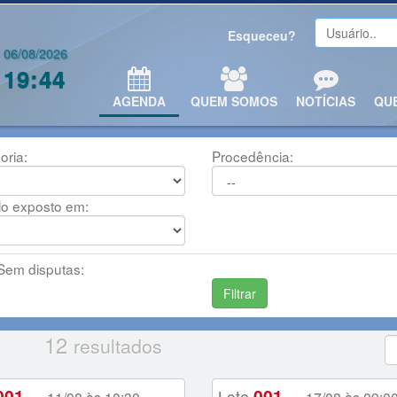
Esqueceu?
06/08/2026
19:44
AGENDA
QUEM SOMOS
NOTÍCIAS
QU
oria:
Procedência:
lo exposto em:
em disputas:
12
resultados
001
001
-
Lote
-