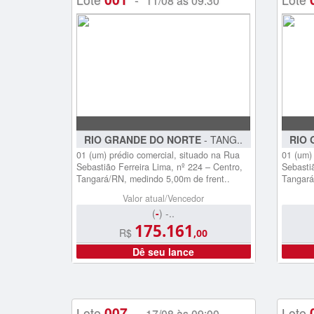
11/08 às 09:30
RIO GRANDE DO NORTE
- TANG..
RIO 
01 (um) prédio comercial, situado na Rua
01 (um)
Sebastião Ferreira Lima, nº 224 – Centro,
Sebastiã
Tangará/RN, medindo 5,00m de frent..
Tangará
Valor atual/Vencedor
(
-
) -..
175.161
R$
,00
Dê seu lance
007
Lote
-
Lote
17/08 às 09:00