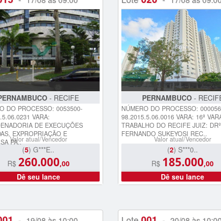
PERNAMBUCO
- RECIFE
PERNAMBUCO
- RECIF
 DO PROCESSO: 0053500-
NÚMERO DO PROCESSO: 000056
.5.06.0231 VARA:
98.2015.5.06.0016 VARA: 16ª VA
ENADORIA DE EXECUÇÕES
TRABALHO DO RECIFE JUIZ: DRº
AS, EXPROPRIAÇÃO E
FERNANDO SUKEYOSI REC..
Valor atual/Vencedor
Valor atual/Vencedor
SA PA..
(
5
) G***E..
(
2
) S***0..
260.000
185.000
R$
R$
,00
,00
Dê seu lance
Dê seu lance
001
001
-
Lote
-
19/08 às 10:00
20/08 às 10:0