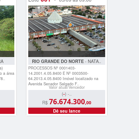
RA
RIO GRANDE DO NORTE
- NATA..
s)
PROCESSOS Nº 0001403-
o a área
14.2001.4.05.8400 E Nº 0003500-
8..
64.2013.4.05.8400 Imóvel localizado na
Avenida Senador Salgado F..
Valor atual/Vencedor
(
-
) -..
76.674.300
R$
,00
Dê seu lance