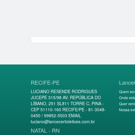
RECIFE-PE
Lance
LUCIANO RESENDE RODRIGUES
Quem so
JUCEPE 315/98 AV. REPÚBLICA DO
Onde est
LÍBANO, 251 SL811 TORRE C, PINA -
Quer ven
CEP 51110-160 RECIFE/PE - 81-3048-
Nossa ext
0450 / 99852-5503 EMAIL
luciano@lancecertoleiloes.com.br
NATAL - RN