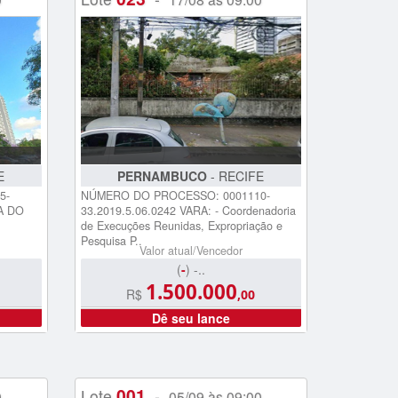
E
PERNAMBUCO
- RECIFE
5-
NÚMERO DO PROCESSO: 0001110-
RA DO
33.2019.5.06.0242 VARA: - Coordenadoria
de Execuções Reunidas, Expropriação e
Pesquisa P..
Valor atual/Vencedor
(
-
) -..
1.500.000
R$
,00
Dê seu lance
001
Lote
-
0
05/09 às 09:00