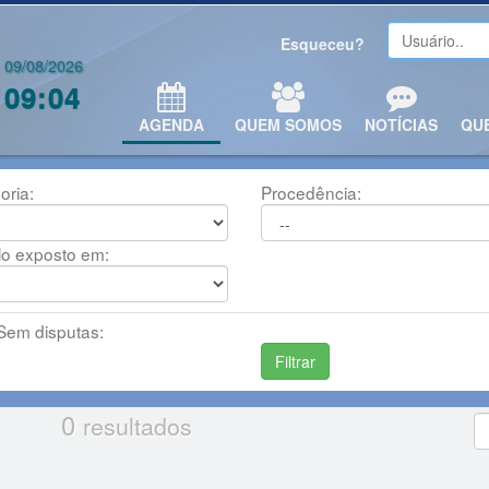
Esqueceu?
09/08/2026
09:04
AGENDA
QUEM SOMOS
NOTÍCIAS
QU
oria:
Procedência:
lo exposto em:
em disputas:
0
resultados