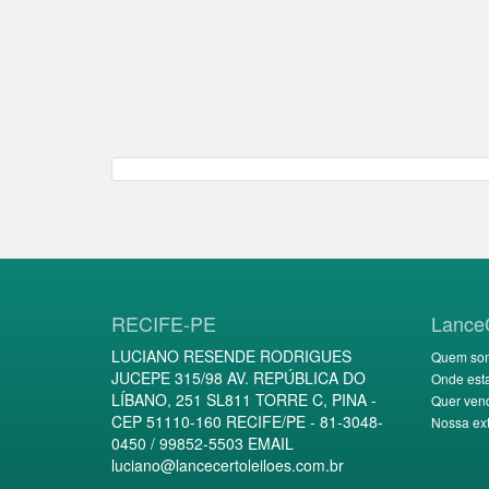
RECIFE-PE
Lance
LUCIANO RESENDE RODRIGUES
Quem so
JUCEPE 315/98 AV. REPÚBLICA DO
Onde est
LÍBANO, 251 SL811 TORRE C, PINA -
Quer ven
CEP 51110-160 RECIFE/PE - 81-3048-
Nossa ext
0450 / 99852-5503 EMAIL
luciano@lancecertoleiloes.com.br