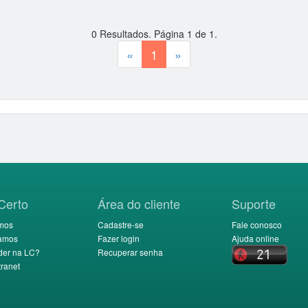
0
Resultados. Página
1
de
1
.
«
1
»
Certo
Área do cliente
Suporte
mos
Cadastre-se
Fale conosco
amos
Fazer login
Ajuda online
der na LC?
Recuperar senha
ranet