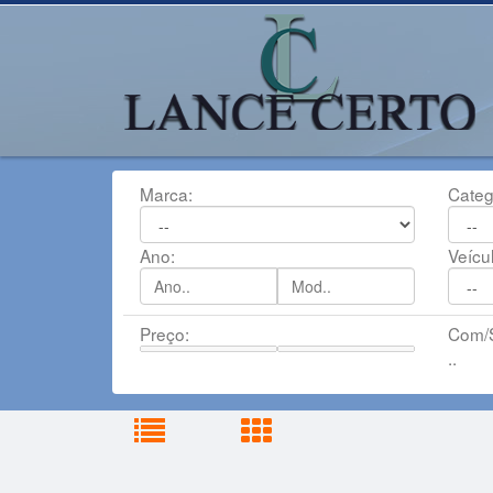
Marca:
Categ
Ano:
Veícu
Preço:
Com/S
..