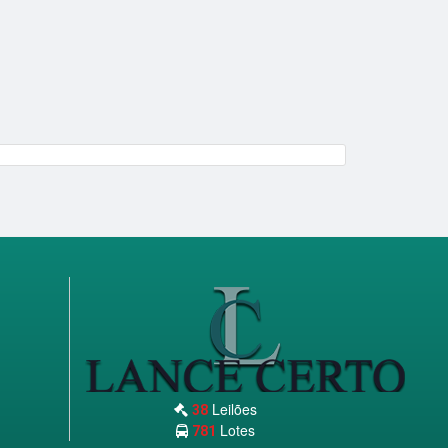
Leilões
38
Lotes
781