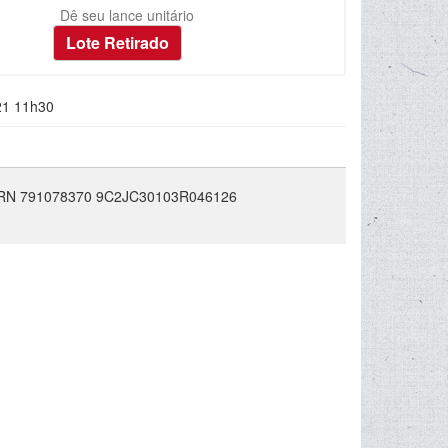
Dê seu lance unitário
21 11h30
RN 791078370 9C2JC30103R046126