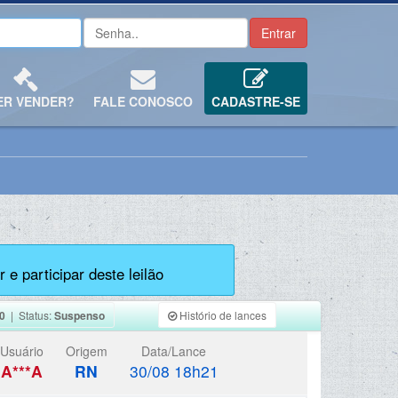
ER VENDER?
FALE CONOSCO
CADASTRE-SE
 e participar deste leilão
0
| Status:
Suspenso
Histório de lances
Usuário
Origem
Data/Lance
A***A
RN
30/08 18h21