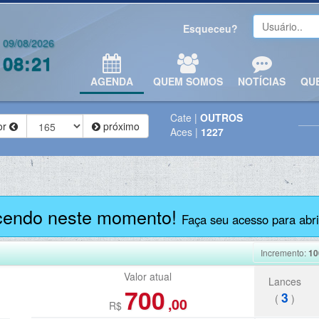
Esqueceu?
09/08/2026
08:21
AGENDA
QUEM SOMOS
NOTÍCIAS
QU
Cate
|
OUTROS
or
próximo
Aces
|
1227
cendo neste momento!
Faça seu acesso para abrir
Incremento:
10
Valor atual
Lances
700
3
(
)
,00
R$