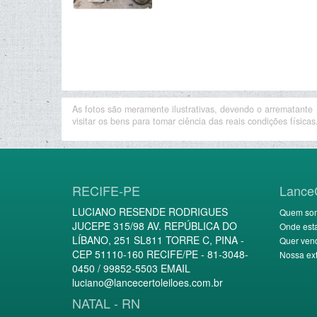
As fotos são meramente ilustrativas, devendo o arrematante
visitar os bens para tomar ciência das reais condições físicas
RECIFE-PE
Lance
LUCIANO RESENDE RODRIGUES
Quem so
JUCEPE 315/98 AV. REPÚBLICA DO
Onde est
LÍBANO, 251 SL811 TORRE C, PINA -
Quer ven
CEP 51110-160 RECIFE/PE - 81-3048-
Nossa ext
0450 / 99852-5503 EMAIL
luciano@lancecertoleiloes.com.br
NATAL - RN