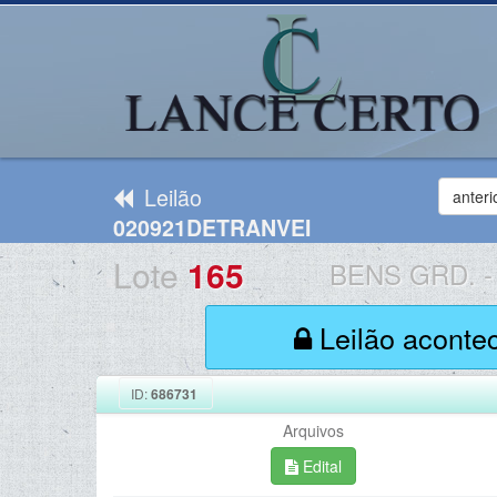
Leilão
anteri
020921DETRANVEI
Lote
165
BENS GRD.
-
Leilão aconte
ID:
686731
Arquivos
Edital