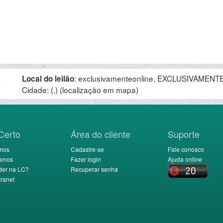
:
exclusivamenteonline, EXCLUSIVAMENTE 
Local do leilão
.
Cidade: (.)
(localização em mapa)
Certo
Área do cliente
Suporte
mos
Cadastre-se
Fale conosco
amos
Fazer login
Ajuda online
der na LC?
Recuperar senha
ranet