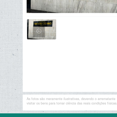
As fotos são meramente ilustrativas, devendo o arrematante
visitar os bens para tomar ciência das reais condições físicas