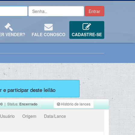
ER VENDER?
FALE CONOSCO
CADASTRE-SE
 e participar deste leilão
00
| Status:
Encerrado
Histório de lances
Usuário
Origem
Data/Lance