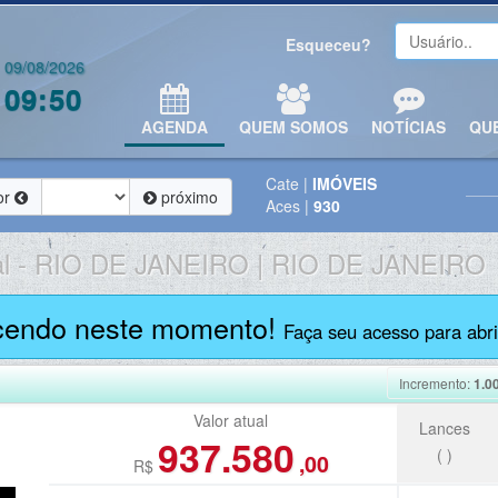
Esqueceu?
09/08/2026
09:50
AGENDA
QUEM SOMOS
NOTÍCIAS
QU
Cate
|
IMÓVEIS
or
próximo
Aces
|
930
l
-
RIO DE JANEIRO | RIO DE JANEIRO
cendo neste momento!
Faça seu acesso para abrir
Incremento:
1.0
Valor atual
Lances
937.580
(
)
,00
R$