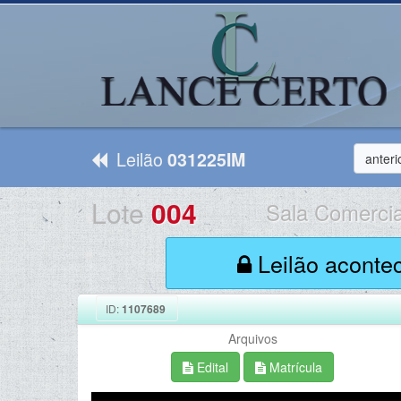
Leilão
031225IM
anteri
Lote
004
Sala Comercia
Leilão aconte
ID:
1107689
Arquivos
Edital
Matrícula