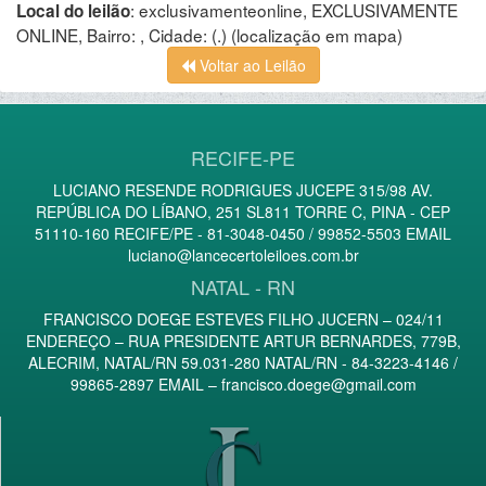
:
exclusivamenteonline, EXCLUSIVAMENTE
Local do leilão
ONLINE, Bairro: , Cidade: (.)
(localização em mapa)
Voltar ao Leilão
RECIFE-PE
LUCIANO RESENDE RODRIGUES JUCEPE 315/98 AV.
REPÚBLICA DO LÍBANO, 251 SL811 TORRE C, PINA - CEP
51110-160 RECIFE/PE - 81-3048-0450 / 99852-5503 EMAIL
luciano@lancecertoleiloes.com.br
NATAL - RN
FRANCISCO DOEGE ESTEVES FILHO JUCERN – 024/11
ENDEREÇO – RUA PRESIDENTE ARTUR BERNARDES, 779B,
ALECRIM, NATAL/RN 59.031-280 NATAL/RN - 84-3223-4146 /
99865-2897 EMAIL –
francisco.doege@gmail.com