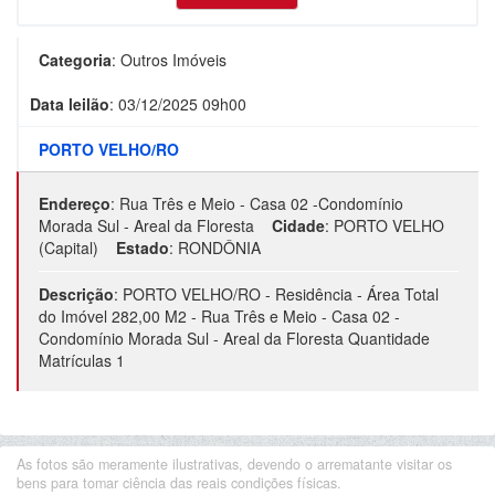
Categoria
:
Outros Imóveis
Data leilão
:
03/12/2025 09h00
PORTO VELHO/RO
Endereço
:
Rua Três e Meio - Casa 02 -Condomínio
Morada Sul - Areal da Floresta
Cidade
:
PORTO VELHO
(Capital)
Estado
:
RONDÔNIA
Descrição
:
PORTO VELHO/RO - Residência - Área Total
do Imóvel 282,00 M2 - Rua Três e Meio - Casa 02 -
Condomínio Morada Sul - Areal da Floresta Quantidade
Matrículas 1
As fotos são meramente ilustrativas, devendo o arrematante visitar os
bens para tomar ciência das reais condições físicas.