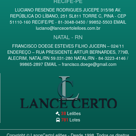
RECIFE-PE
LUCIANO RESENDE RODRIGUES JUCEPE 315/98 AV.
REPÚBLICA DO LÍBANO, 251 SL811 TORRE C, PINA - CEP
51110-160 RECIFE/PE - 81-3048-0450 / 99852-5503 EMAIL
luciano@lancecertoleiloes.com.br
NATAL - RN
FRANCISCO DOEGE ESTEVES FILHO JUCERN – 024/11
ENDEREÇO – RUA PRESIDENTE ARTUR BERNARDES, 779B,
ALECRIM, NATAL/RN 59.031-280 NATAL/RN - 84-3223-4146 /
99865-2897 EMAIL –
francisco.doege@gmail.com
Leilões
38
Lotes
781
Copyright ©
LanceCertoLeilões
- Desde 1998. Todos os direitos