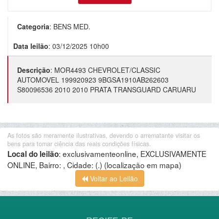
Categoria
:
BENS MED.
Data leilão
:
03/12/2025 10h00
Descrição
:
MOR4493 CHEVROLET/CLASSIC
AUTOMOVEL 199920923 9BGSA1910AB262603
S80096536 2010 2010 PRATA TRANSGUARD CARUARU
As fotos são meramente ilustrativas, devendo o arrematante visitar os
bens para tomar ciência das reais condições físicas.
:
exclusivamenteonline, EXCLUSIVAMENTE
Local do leilão
ONLINE, Bairro: , Cidade: (.)
(localização em mapa)
Voltar ao Leilão