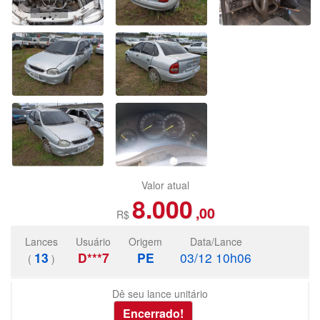
Valor atual
8.000
,00
R$
Lances
Usuário
Origem
Data/Lance
13
D***7
PE
03/12 10h06
(
)
Dê seu lance unitário