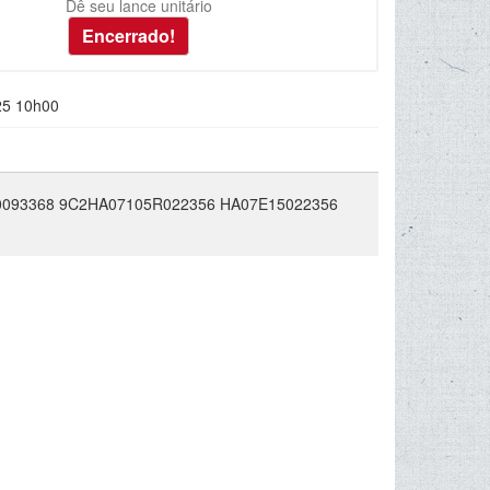
Dê seu lance unitário
25 10h00
0093368 9C2HA07105R022356 HA07E15022356