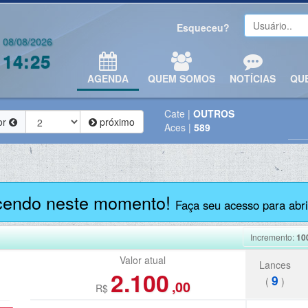
Esqueceu?
08/08/2026
14:25
AGENDA
QUEM SOMOS
NOTÍCIAS
QU
Cate
|
OUTROS
or
próximo
Aces
|
589
cendo neste momento!
Faça seu acesso para abrir
Incremento:
10
Valor atual
Lances
2.100
9
(
)
,00
R$