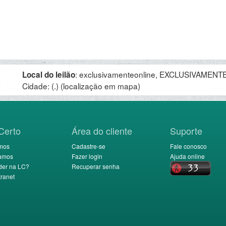
:
exclusivamenteonline, EXCLUSIVAMENTE 
Local do leilão
.
Cidade: (.)
(localização em mapa)
Certo
Área do cliente
Suporte
mos
Cadastre-se
Fale conosco
amos
Fazer login
Ajuda online
der na LC?
Recuperar senha
ranet