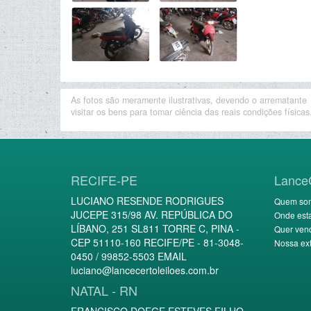
As fotos são meramente ilustrativas, devendo o arrematante
visitar os bens para tomar ciência das reais condições físicas
RECIFE-PE
Lance
LUCIANO RESENDE RODRIGUES
Quem so
JUCEPE 315/98 AV. REPÚBLICA DO
Onde est
LÍBANO, 251 SL811 TORRE C, PINA -
Quer ven
CEP 51110-160 RECIFE/PE - 81-3048-
Nossa ext
0450 / 99852-5503 EMAIL
luciano@lancecertoleiloes.com.br
NATAL - RN