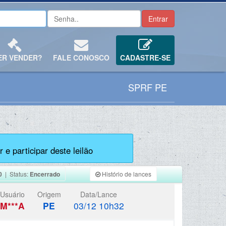
ER VENDER?
FALE CONOSCO
CADASTRE-SE
SPRF PE
 e participar deste leilão
0
| Status:
Encerrado
Histório de lances
Usuário
Origem
Data/Lance
M***A
PE
03/12 10h32