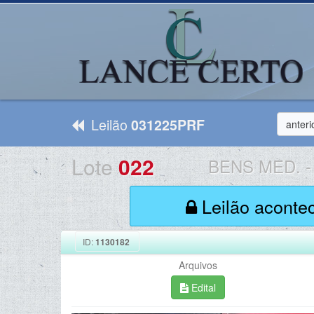
Leilão
031225PRF
anteri
Lote
022
BENS MED.
-
Leilão aconte
ID:
1130182
Arquivos
Edital