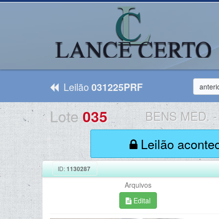
Leilão
031225PRF
anteri
Lote
035
BENS MED.
-
Leilão aconte
ID:
1130287
Arquivos
Edital