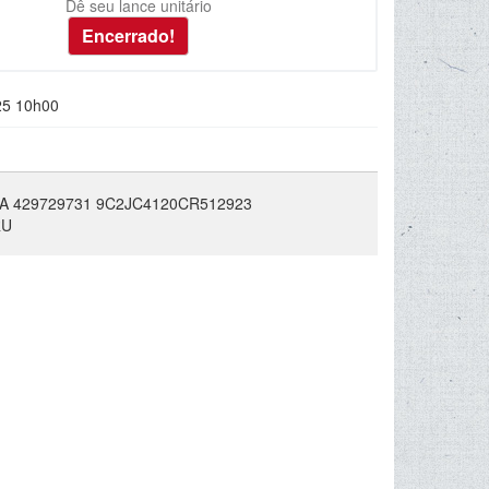
Dê seu lance unitário
25 10h00
A 429729731 9C2JC4120CR512923
RU