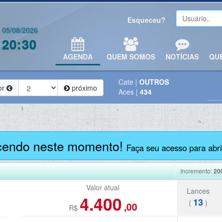
Esqueceu?
05/08/2026
20:30
AGENDA
QUEM SOMOS
NOTÍCIAS
QU
Cate
|
OUTROS
or
próximo
Aces
|
434
cendo neste momento!
Faça seu acesso para abrir
Incremento:
20
Valor atual
Lances
4.400
13
(
)
,00
R$