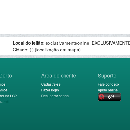
:
exclusivamenteonline, EXCLUSIVAMENTE 
Local do leilão
.
Cidade: (.)
(localização em mapa)
Certo
Área do cliente
Suporte
mos
Cadastre-se
Fale conosco
amos
Fazer login
Ajuda online
der na LC?
Recuperar senha
ranet