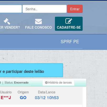
ER VENDER?
FALE CONOSCO
CADASTRE-SE
SPRF PE
 e participar deste leilão
0
| Status:
Encerrado
Histório de lances
Usuário
Origem
Data/Lance
E***J
GO
03/12 10h53