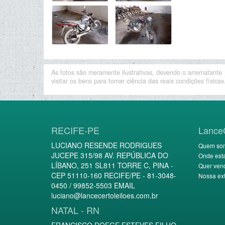
As fotos são meramente ilustrativas, devendo o arrematante
visitar os bens para tomar ciência das reais condições físicas
RECIFE-PE
Lance
LUCIANO RESENDE RODRIGUES
Quem so
JUCEPE 315/98 AV. REPÚBLICA DO
Onde est
LÍBANO, 251 SL811 TORRE C, PINA -
Quer ven
CEP 51110-160 RECIFE/PE - 81-3048-
Nossa ext
0450 / 99852-5503 EMAIL
luciano@lancecertoleiloes.com.br
NATAL - RN