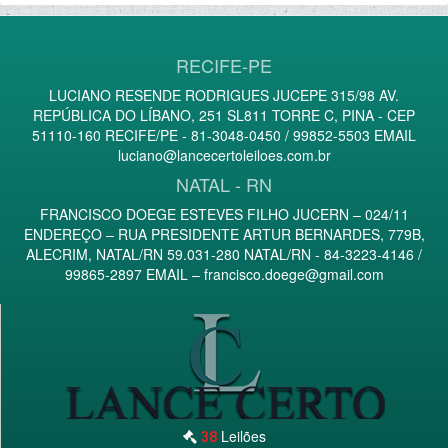
RECIFE-PE
LUCIANO RESENDE RODRIGUES JUCEPE 315/98 AV.
REPÚBLICA DO LÍBANO, 251 SL811 TORRE C, PINA - CEP
51110-160 RECIFE/PE - 81-3048-0450 / 99852-5503 EMAIL
luciano@lancecertoleiloes.com.br
NATAL - RN
FRANCISCO DOEGE ESTEVES FILHO JUCERN – 024/11
ENDEREÇO – RUA PRESIDENTE ARTUR BERNARDES, 779B,
ALECRIM, NATAL/RN 59.031-280 NATAL/RN - 84-3223-4146 /
99865-2897 EMAIL –
francisco.doege@gmail.com
Leilões
38