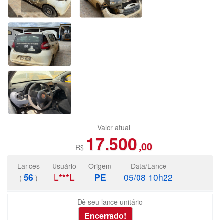
Valor atual
17.500
,00
R$
Lances
Usuário
Origem
Data/Lance
56
L***L
PE
05/08 10h22
(
)
Dê seu lance unitário