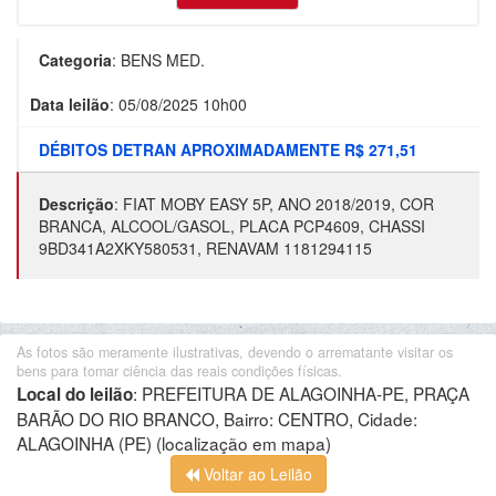
Categoria
:
BENS MED.
Data leilão
:
05/08/2025 10h00
DÉBITOS DETRAN APROXIMADAMENTE R$ 271,51
Descrição
:
FIAT MOBY EASY 5P, ANO 2018/2019, COR
BRANCA, ALCOOL/GASOL, PLACA PCP4609, CHASSI
9BD341A2XKY580531, RENAVAM 1181294115
As fotos são meramente ilustrativas, devendo o arrematante visitar os
bens para tomar ciência das reais condições físicas.
:
PREFEITURA DE ALAGOINHA-PE, PRAÇA
Local do leilão
BARÃO DO RIO BRANCO, Bairro: CENTRO, Cidade:
ALAGOINHA (PE)
(localização em mapa)
Voltar ao Leilão