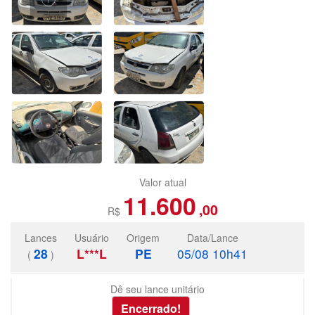
Valor atual
11.600
,00
R$
Lances
Usuário
Origem
Data/Lance
28
L***L
PE
05/08 10h41
(
)
Dê seu lance unitário