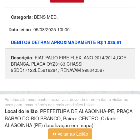
Categoria
:
BENS MED.
Data leilão
:
05/08/2025 10h00
DÉBITOS DETRAN APROXIMADAMENTE R$ 1.035,61
Descrição
:
FIAT PALIO FIRE FLEX, ANO 2014/2014,COR
BRANCA, PLACA OYZ3163,CHASSI
9BDD17122LE5916284, RENAVAM 998240567
As fotos são meramente ilustrativas, devendo o arrematante visitar os
bens para tomar ciência das reais condições físicas.
:
PREFEITURA DE ALAGOINHA-PE, PRAÇA
Local do leilão
BARÃO DO RIO BRANCO, Bairro: CENTRO, Cidade:
ALAGOINHA (PE)
(localização em mapa)
Voltar ao Leilão