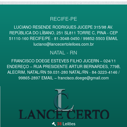
RECIFE-PE
LUCIANO RESENDE RODRIGUES JUCEPE 315/98 AV.
REPÚBLICA DO LÍBANO, 251 SL811 TORRE C, PINA - CEP
51110-160 RECIFE/PE - 81-3048-0450 / 99852-5503 EMAIL
luciano@lancecertoleiloes.com.br
NATAL - RN
FRANCISCO DOEGE ESTEVES FILHO JUCERN – 024/11
ENDEREÇO – RUA PRESIDENTE ARTUR BERNARDES, 779B,
ALECRIM, NATAL/RN 59.031-280 NATAL/RN - 84-3223-4146 /
99865-2897 EMAIL –
francisco.doege@gmail.com
Leilões
38