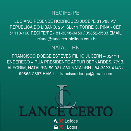
RECIFE-PE
LUCIANO RESENDE RODRIGUES JUCEPE 315/98 AV.
REPÚBLICA DO LÍBANO, 251 SL811 TORRE C, PINA - CEP
51110-160 RECIFE/PE - 81-3048-0450 / 99852-5503 EMAIL
luciano@lancecertoleiloes.com.br
NATAL - RN
FRANCISCO DOEGE ESTEVES FILHO JUCERN – 024/11
ENDEREÇO – RUA PRESIDENTE ARTUR BERNARDES, 779B,
ALECRIM, NATAL/RN 59.031-280 NATAL/RN - 84-3223-4146 /
99865-2897 EMAIL –
francisco.doege@gmail.com
Leilões
38
Lotes
781