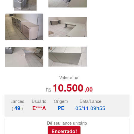
Valor atual
10.500
,00
R$
Lances
Usuário
Origem
Data/Lance
49
E***A
PE
05/11 09h55
(
)
Dê seu lance unitário