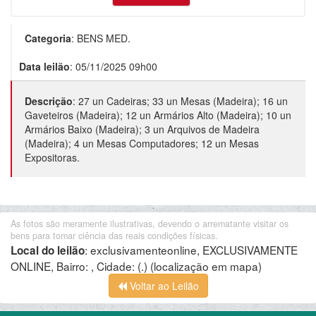
Categoria
:
BENS MED.
Data leilão
:
05/11/2025 09h00
Descrição
:
27 un Cadeiras; 33 un Mesas (Madeira); 16 un
Gaveteiros (Madeira); 12 un Armários Alto (Madeira); 10 un
Armários Baixo (Madeira); 3 un Arquivos de Madeira
(Madeira); 4 un Mesas Computadores; 12 un Mesas
Expositoras.
As fotos são meramente ilustrativas, devendo o arrematante visitar os
bens para tomar ciência das reais condições físicas.
:
exclusivamenteonline, EXCLUSIVAMENTE
Local do leilão
ONLINE, Bairro: , Cidade: (.)
(localização em mapa)
Voltar ao Leilão