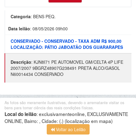
Categoria
:
BENS PEQ.
Data leilão
:
08/05/2026 09h00
CONSERVADO - CONSERVADO - TAXA ADM R$ 900,00
LOCALIZAÇÃO: PÁTIO JABOATÃO DOS GUARARAPES
Descrição
:
KJN8I71 PE AUTOMOVEL GM/CELTA 4P LIFE
2007/2007 9BGRZ48907G238491 PRETA ALCO/GASOL
N60014434 CONSERVADO
As fotos são meramente ilustrativas, devendo o arrematante visitar os
bens para tomar ciência das reais condições físicas.
:
exclusivamenteonline, EXCLUSIVAMENTE
Local do leilão
ONLINE, Bairro: , Cidade: (.)
(localização em mapa)
Voltar ao Leilão