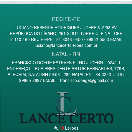
RECIFE-PE
LUCIANO RESENDE RODRIGUES JUCEPE 315/98 AV.
REPÚBLICA DO LÍBANO, 251 SL811 TORRE C, PINA - CEP
51110-160 RECIFE/PE - 81-3048-0450 / 99852-5503 EMAIL
luciano@lancecertoleiloes.com.br
NATAL - RN
FRANCISCO DOEGE ESTEVES FILHO JUCERN – 024/11
ENDEREÇO – RUA PRESIDENTE ARTUR BERNARDES, 779B,
ALECRIM, NATAL/RN 59.031-280 NATAL/RN - 84-3223-4146 /
99865-2897 EMAIL –
francisco.doege@gmail.com
Leilões
38