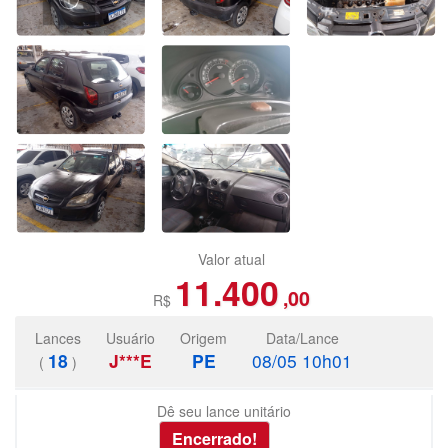
Valor atual
11.400
,00
R$
Lances
Usuário
Origem
Data/Lance
18
J***E
PE
08/05 10h01
(
)
Dê seu lance unitário