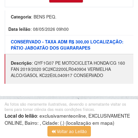
Categoria
:
BENS PEQ.
Data leilão
:
08/05/2026 09h00
CONSERVADO - TAXA ADM R$ 300,00 LOCALIZAÇÃO:
PÁTIO JABOATÃO DOS GUARARAPES
Descrição
:
QYF1G07 PE MOTOCICLETA HONDA/CG 160
FAN 2019/2020 9C2KC2200LR040904 VERMELHA
ALCO/GASOL KC22E0L040917 CONSERVADO
As fotos são meramente ilustrativas, devendo o arrematante visitar os
bens para tomar ciência das reais condições físicas.
:
exclusivamenteonline, EXCLUSIVAMENTE
Local do leilão
ONLINE, Bairro: , Cidade: (.)
(localização em mapa)
Voltar ao Leilão