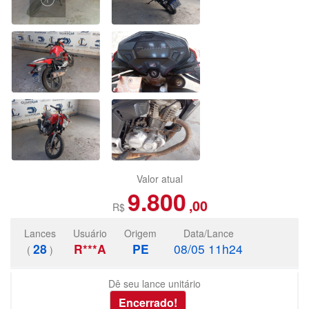
Valor atual
9.800
,00
R$
Lances
Usuário
Origem
Data/Lance
28
R***A
PE
08/05 11h24
(
)
Dê seu lance unitário