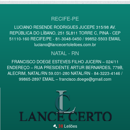
RECIFE-PE
LUCIANO RESENDE RODRIGUES JUCEPE 315/98 AV.
REPÚBLICA DO LÍBANO, 251 SL811 TORRE C, PINA - CEP
51110-160 RECIFE/PE - 81-3048-0450 / 99852-5503 EMAIL
luciano@lancecertoleiloes.com.br
NATAL - RN
FRANCISCO DOEGE ESTEVES FILHO JUCERN – 024/11
ENDEREÇO – RUA PRESIDENTE ARTUR BERNARDES, 779B,
ALECRIM, NATAL/RN 59.031-280 NATAL/RN - 84-3223-4146 /
99865-2897 EMAIL –
francisco.doege@gmail.com
Leilões
38