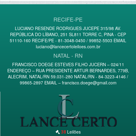
RECIFE-PE
LUCIANO RESENDE RODRIGUES JUCEPE 315/98 AV.
REPÚBLICA DO LÍBANO, 251 SL811 TORRE C, PINA - CEP
51110-160 RECIFE/PE - 81-3048-0450 / 99852-5503 EMAIL
luciano@lancecertoleiloes.com.br
NATAL - RN
FRANCISCO DOEGE ESTEVES FILHO JUCERN – 024/11
ENDEREÇO – RUA PRESIDENTE ARTUR BERNARDES, 779B,
ALECRIM, NATAL/RN 59.031-280 NATAL/RN - 84-3223-4146 /
99865-2897 EMAIL –
francisco.doege@gmail.com
Leilões
38