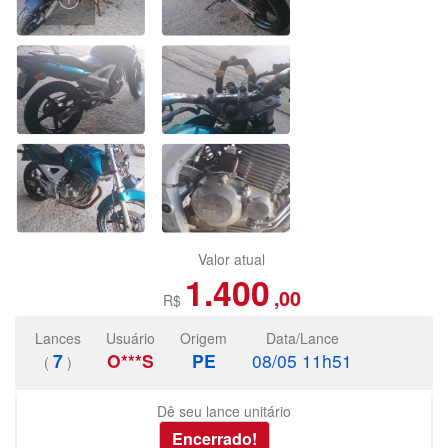
Valor atual
1.400
,00
R$
Lances
Usuário
Origem
Data/Lance
7
O***S
PE
08/05 11h51
(
)
Dê seu lance unitário