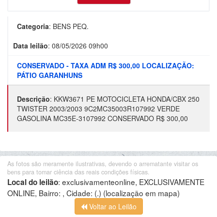
Categoria
:
BENS PEQ.
Data leilão
:
08/05/2026 09h00
CONSERVADO - TAXA ADM R$ 300,00 LOCALIZAÇÃO:
PÁTIO GARANHUNS
Descrição
:
KKW3671 PE MOTOCICLETA HONDA/CBX 250
TWISTER 2003/2003 9C2MC35003R107992 VERDE
GASOLINA MC35E-3107992 CONSERVADO R$ 300,00
As fotos são meramente ilustrativas, devendo o arrematante visitar os
bens para tomar ciência das reais condições físicas.
:
exclusivamenteonline, EXCLUSIVAMENTE
Local do leilão
ONLINE, Bairro: , Cidade: (.)
(localização em mapa)
Voltar ao Leilão