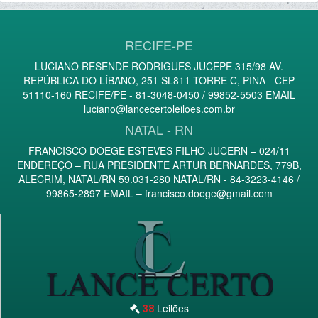
RECIFE-PE
LUCIANO RESENDE RODRIGUES JUCEPE 315/98 AV.
REPÚBLICA DO LÍBANO, 251 SL811 TORRE C, PINA - CEP
51110-160 RECIFE/PE - 81-3048-0450 / 99852-5503 EMAIL
luciano@lancecertoleiloes.com.br
NATAL - RN
FRANCISCO DOEGE ESTEVES FILHO JUCERN – 024/11
ENDEREÇO – RUA PRESIDENTE ARTUR BERNARDES, 779B,
ALECRIM, NATAL/RN 59.031-280 NATAL/RN - 84-3223-4146 /
99865-2897 EMAIL –
francisco.doege@gmail.com
Leilões
38