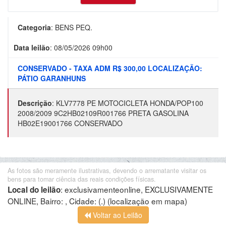
Categoria
:
BENS PEQ.
Data leilão
:
08/05/2026 09h00
CONSERVADO - TAXA ADM R$ 300,00 LOCALIZAÇÃO:
PÁTIO GARANHUNS
Descrição
:
KLV7778 PE MOTOCICLETA HONDA/POP100
2008/2009 9C2HB02109R001766 PRETA GASOLINA
HB02E19001766 CONSERVADO
As fotos são meramente ilustrativas, devendo o arrematante visitar os
bens para tomar ciência das reais condições físicas.
:
exclusivamenteonline, EXCLUSIVAMENTE
Local do leilão
ONLINE, Bairro: , Cidade: (.)
(localização em mapa)
Voltar ao Leilão