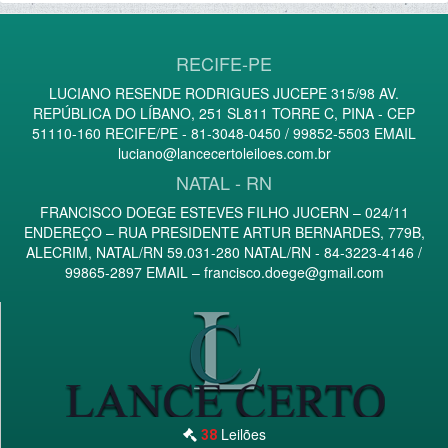
RECIFE-PE
LUCIANO RESENDE RODRIGUES JUCEPE 315/98 AV.
REPÚBLICA DO LÍBANO, 251 SL811 TORRE C, PINA - CEP
51110-160 RECIFE/PE - 81-3048-0450 / 99852-5503 EMAIL
luciano@lancecertoleiloes.com.br
NATAL - RN
FRANCISCO DOEGE ESTEVES FILHO JUCERN – 024/11
ENDEREÇO – RUA PRESIDENTE ARTUR BERNARDES, 779B,
ALECRIM, NATAL/RN 59.031-280 NATAL/RN - 84-3223-4146 /
99865-2897 EMAIL –
francisco.doege@gmail.com
Leilões
38