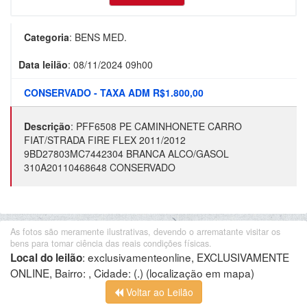
Categoria
:
BENS MED.
Data leilão
:
08/11/2024 09h00
CONSERVADO - TAXA ADM R$1.800,00
Descrição
:
PFF6508 PE CAMINHONETE CARRO
FIAT/STRADA FIRE FLEX 2011/2012
9BD27803MC7442304 BRANCA ALCO/GASOL
310A20110468648 CONSERVADO
As fotos são meramente ilustrativas, devendo o arrematante visitar os
bens para tomar ciência das reais condições físicas.
:
exclusivamenteonline, EXCLUSIVAMENTE
Local do leilão
ONLINE, Bairro: , Cidade: (.)
(localização em mapa)
Voltar ao Leilão