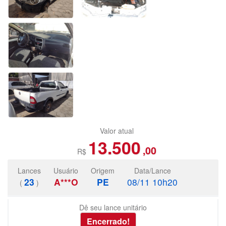
Valor atual
13.500
,00
R$
Lances
Usuário
Origem
Data/Lance
23
A***O
PE
08/11 10h20
(
)
Dê seu lance unitário