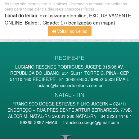
As fotos são meramente ilustrativas, devendo o arrematante visitar os
bens para tomar ciência das reais condições físicas.
:
exclusivamenteonline, EXCLUSIVAMENTE
Local do leilão
ONLINE, Bairro: , Cidade: (.)
(localização em mapa)
Voltar ao Leilão
RECIFE-PE
LUCIANO RESENDE RODRIGUES JUCEPE 315/98 AV.
REPÚBLICA DO LÍBANO, 251 SL811 TORRE C, PINA - CEP
51110-160 RECIFE/PE - 81-3048-0450 / 99852-5503 EMAIL
luciano@lancecertoleiloes.com.br
NATAL - RN
FRANCISCO DOEGE ESTEVES FILHO JUCERN – 024/11
ENDEREÇO – RUA PRESIDENTE ARTUR BERNARDES, 779B,
ALECRIM, NATAL/RN 59.031-280 NATAL/RN - 84-3223-4146 /
99865-2897 EMAIL –
francisco.doege@gmail.com