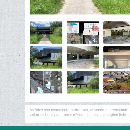
As fotos são meramente ilustrativas, devendo o arrematante
visitar os bens para tomar ciência das reais condições físicas