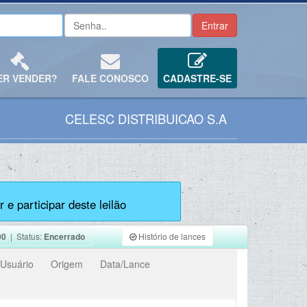
ER VENDER?
FALE CONOSCO
CADASTRE-SE
CELESC DISTRIBUICAO S.A
 e participar deste leilão
00
| Status:
Encerrado
Histório de lances
Usuário
Origem
Data/Lance