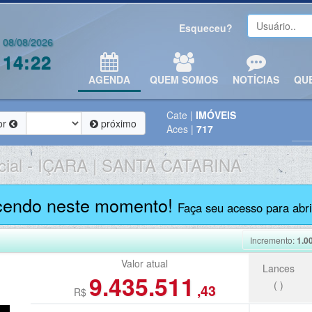
Esqueceu?
08/08/2026
14:22
AGENDA
QUEM SOMOS
NOTÍCIAS
QU
Cate
|
IMÓVEIS
or
próximo
Aces
|
717
ial
-
IÇARA | SANTA CATARINA
cendo neste momento!
Faça seu acesso para abrir
Incremento:
1.0
Valor atual
Lances
9.435.511
(
)
,43
R$