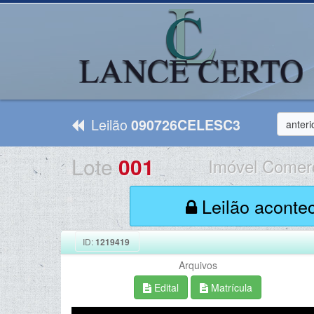
Leilão
090726CELESC3
anteri
Lote
001
Imóvel Comerc
Leilão aconte
ID:
1219419
Arquivos
Edital
Matrícula