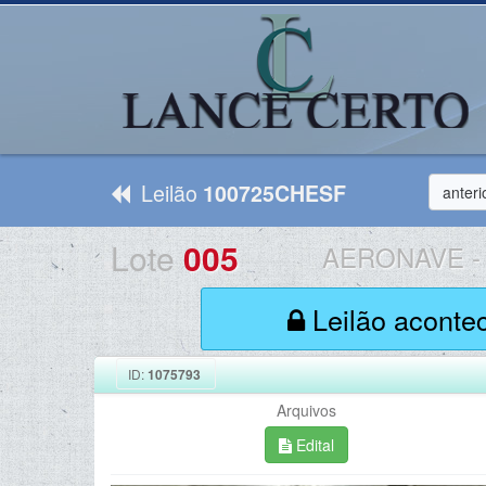
Leilão
100725CHESF
anteri
Lote
005
AERONAVE
-
Leilão aconte
ID:
1075793
Arquivos
Edital