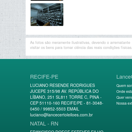
As fotos são meramente ilustrativas, devendo o arrematante
visitar os bens para tomar ciência das reais condições físicas
RECIFE-PE
Lance
LUCIANO RESENDE RODRIGUES
Quem so
JUCEPE 315/98 AV. REPÚBLICA DO
Onde est
LÍBANO, 251 SL811 TORRE C, PINA -
Quer ven
CEP 51110-160 RECIFE/PE - 81-3048-
Nossa ext
0450 / 99852-5503 EMAIL
luciano@lancecertoleiloes.com.br
NATAL - RN