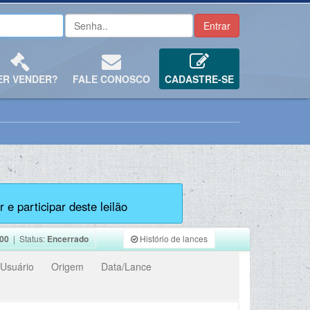
ER VENDER?
FALE CONOSCO
CADASTRE-SE
 e participar deste leilão
00
| Status:
Encerrado
Histório de lances
Usuário
Origem
Data/Lance