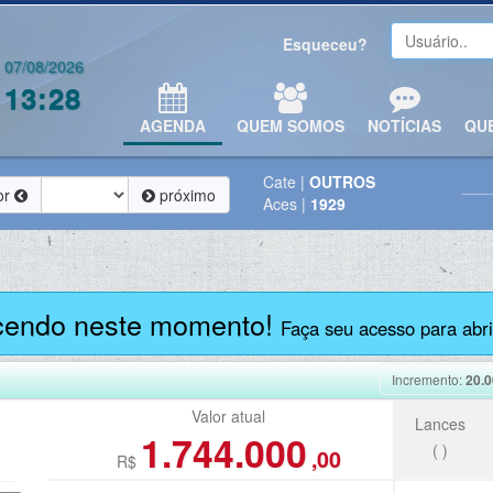
Esqueceu?
07/08/2026
13:28
AGENDA
QUEM SOMOS
NOTÍCIAS
QU
Cate
|
OUTROS
or
próximo
Aces
|
1929
cendo neste momento!
Faça seu acesso para abrir
Incremento:
20.0
Valor atual
Lances
1.744.000
(
)
,00
R$