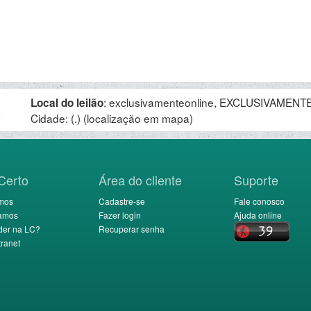
:
exclusivamenteonline, EXCLUSIVAMENTE 
Local do leilão
.
Cidade: (.)
(localização em mapa)
Certo
Área do cliente
Suporte
mos
Cadastre-se
Fale conosco
amos
Fazer login
Ajuda online
der na LC?
Recuperar senha
ranet