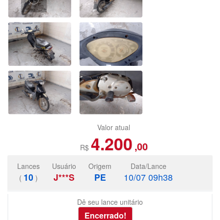
Valor atual
4.200
,00
R$
Lances
Usuário
Origem
Data/Lance
10
J***S
PE
10/07 09h38
(
)
Dê seu lance unitário