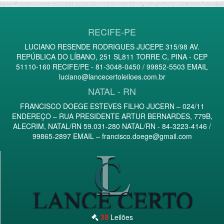
RECIFE-PE
LUCIANO RESENDE RODRIGUES JUCEPE 315/98 AV.
REPÚBLICA DO LÍBANO, 251 SL811 TORRE C, PINA - CEP
51110-160 RECIFE/PE - 81-3048-0450 / 99852-5503 EMAIL
luciano@lancecertoleiloes.com.br
NATAL - RN
FRANCISCO DOEGE ESTEVES FILHO JUCERN – 024/11
ENDEREÇO – RUA PRESIDENTE ARTUR BERNARDES, 779B,
ALECRIM, NATAL/RN 59.031-280 NATAL/RN - 84-3223-4146 /
99865-2897 EMAIL –
francisco.doege@gmail.com
Leilões
38