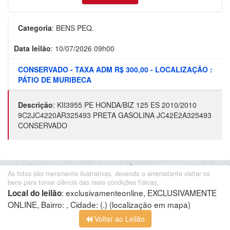
Categoria
:
BENS PEQ.
Data leilão
:
10/07/2026 09h00
CONSERVADO - TAXA ADM R$ 300,00 - LOCALIZAÇÃO :
PÁTIO DE MURIBECA
Descrição
:
KII3955 PE HONDA/BIZ 125 ES 2010/2010
9C2JC4220AR325493 PRETA GASOLINA JC42E2A325493
CONSERVADO
As fotos são meramente ilustrativas, devendo o arrematante visitar os
bens para tomar ciência das reais condições físicas.
:
exclusivamenteonline, EXCLUSIVAMENTE
Local do leilão
ONLINE, Bairro: , Cidade: (.)
(localização em mapa)
Voltar ao Leilão