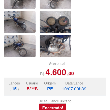
Valor atual
4.600
,00
R$
Lances
Usuário
Origem
Data/Lance
15
B***S
PE
10/07 09h39
(
)
Dê seu lance unitário