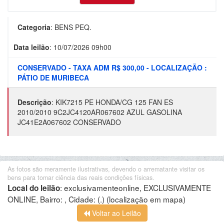
Categoria
:
BENS PEQ.
Data leilão
:
10/07/2026 09h00
CONSERVADO - TAXA ADM R$ 300,00 - LOCALIZAÇÃO :
PÁTIO DE MURIBECA
Descrição
:
KIK7215 PE HONDA/CG 125 FAN ES
2010/2010 9C2JC4120AR067602 AZUL GASOLINA
JC41E2A067602 CONSERVADO
As fotos são meramente ilustrativas, devendo o arrematante visitar os
bens para tomar ciência das reais condições físicas.
:
exclusivamenteonline, EXCLUSIVAMENTE
Local do leilão
ONLINE, Bairro: , Cidade: (.)
(localização em mapa)
Voltar ao Leilão