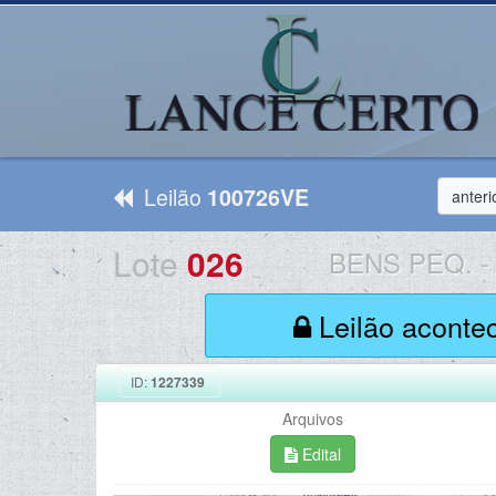
Leilão
100726VE
anteri
Lote
026
BENS PEQ.
-
Leilão aconte
ID:
1227339
Arquivos
Edital