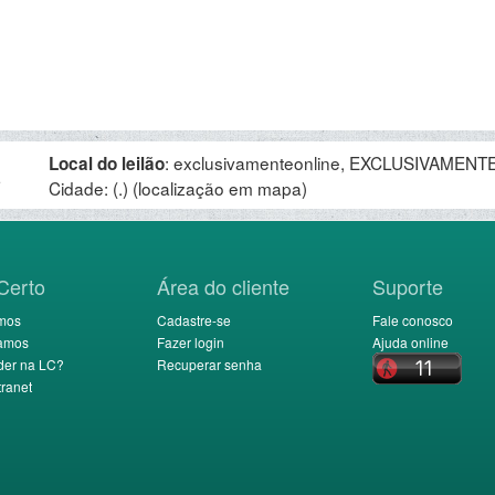
:
exclusivamenteonline, EXCLUSIVAMENTE 
Local do leilão
.
Cidade: (.)
(localização em mapa)
Certo
Área do cliente
Suporte
mos
Cadastre-se
Fale conosco
amos
Fazer login
Ajuda online
der na LC?
Recuperar senha
ranet