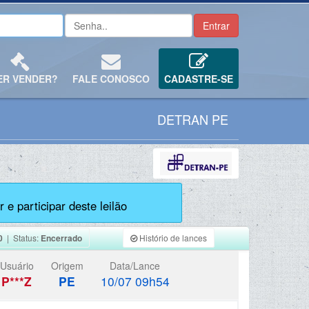
ER VENDER?
FALE CONOSCO
CADASTRE-SE
DETRAN PE
 e participar deste leilão
0
| Status:
Encerrado
Histório de lances
Usuário
Origem
Data/Lance
P***Z
PE
10/07 09h54