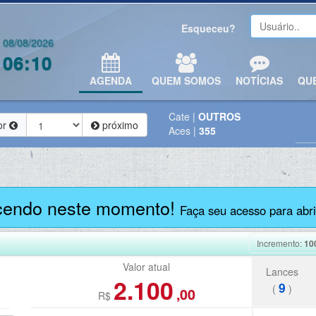
Esqueceu?
08/08/2026
06:10
AGENDA
QUEM SOMOS
NOTÍCIAS
QU
Cate
|
OUTROS
or
próximo
Aces
|
355
cendo neste momento!
Faça seu acesso para abrir
Incremento:
10
Valor atual
Lances
2.100
9
(
)
,00
R$