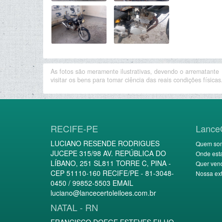
As fotos são meramente ilustrativas, devendo o arrematante
visitar os bens para tomar ciência das reais condições físicas
RECIFE-PE
Lance
LUCIANO RESENDE RODRIGUES
Quem so
JUCEPE 315/98 AV. REPÚBLICA DO
Onde est
LÍBANO, 251 SL811 TORRE C, PINA -
Quer ven
CEP 51110-160 RECIFE/PE - 81-3048-
Nossa ext
0450 / 99852-5503 EMAIL
luciano@lancecertoleiloes.com.br
NATAL - RN