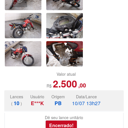
Valor atual
2.500
,00
R$
Lances
Usuário
Origem
Data/Lance
10
E***K
PB
10/07 13h27
(
)
Dê seu lance unitário