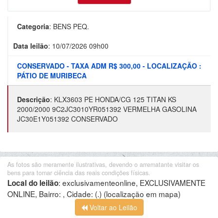
Categoria
:
BENS PEQ.
Data leilão
:
10/07/2026 09h00
CONSERVADO - TAXA ADM R$ 300,00 - LOCALIZAÇÃO :
PÁTIO DE MURIBECA
Descrição
:
KLX3603 PE HONDA/CG 125 TITAN KS
2000/2000 9C2JC3010YR051392 VERMELHA GASOLINA
JC30E1Y051392 CONSERVADO
As fotos são meramente ilustrativas, devendo o arrematante visitar os
bens para tomar ciência das reais condições físicas.
:
exclusivamenteonline, EXCLUSIVAMENTE
Local do leilão
ONLINE, Bairro: , Cidade: (.)
(localização em mapa)
Voltar ao Leilão