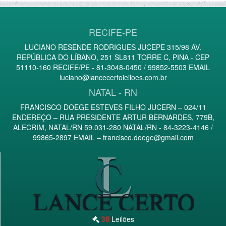
RECIFE-PE
LUCIANO RESENDE RODRIGUES JUCEPE 315/98 AV.
REPÚBLICA DO LÍBANO, 251 SL811 TORRE C, PINA - CEP
51110-160 RECIFE/PE - 81-3048-0450 / 99852-5503 EMAIL
luciano@lancecertoleiloes.com.br
NATAL - RN
FRANCISCO DOEGE ESTEVES FILHO JUCERN – 024/11
ENDEREÇO – RUA PRESIDENTE ARTUR BERNARDES, 779B,
ALECRIM, NATAL/RN 59.031-280 NATAL/RN - 84-3223-4146 /
99865-2897 EMAIL –
francisco.doege@gmail.com
Leilões
38