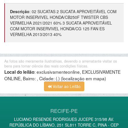
Descrição
:
02 SUCATAS 2 SUCATA APROVEITÁVEL COM
MOTOR INSERVIVEL HONDA/CB250F TWISTER CBS
VERMELHA 2021/2021 60% 3 SUCATA APROVEITÁVEL
COM MOTOR INSERVIVEL HONDA/CG 125 FAN ES
VERMELHA 2013/2013 40%
As fotos são meramente ilustrativas, devendo o arrematante visitar os
bens para tomar ciência das reais condições físicas.
:
exclusivamenteonline, EXCLUSIVAMENTE
Local do leilão
ONLINE, Bairro: , Cidade: (.)
(localização em mapa)
Voltar ao Leilão
RECIFE-PE
LUCIANO RESENDE RODRIGUES JUCEPE 315/98 AV.
REPÚBLICA DO LÍBANO, 251 SL811 TORRE C, PINA - CEP