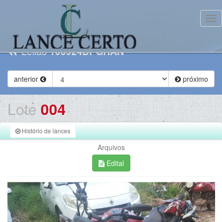
Tog
Leilão
100924DPGRAN
anterior
próximo
Lote
004
Histório de lances
Arquivos
Edital