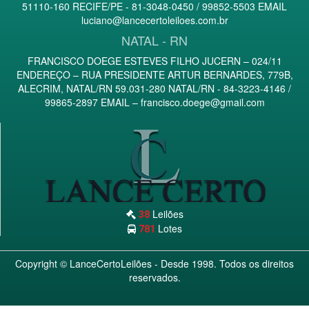
51110-160 RECIFE/PE - 81-3048-0450 / 99852-5503 EMAIL
luciano@lancecertoleiloes.com.br
NATAL - RN
FRANCISCO DOEGE ESTEVES FILHO JUCERN – 024/11
ENDEREÇO – RUA PRESIDENTE ARTUR BERNARDES, 779B,
ALECRIM, NATAL/RN 59.031-280 NATAL/RN - 84-3223-4146 /
99865-2897 EMAIL –
francisco.doege@gmail.com
Leilões
38
Lotes
781
Copyright ©
LanceCertoLeilões
- Desde 1998. Todos os direitos
reservados.