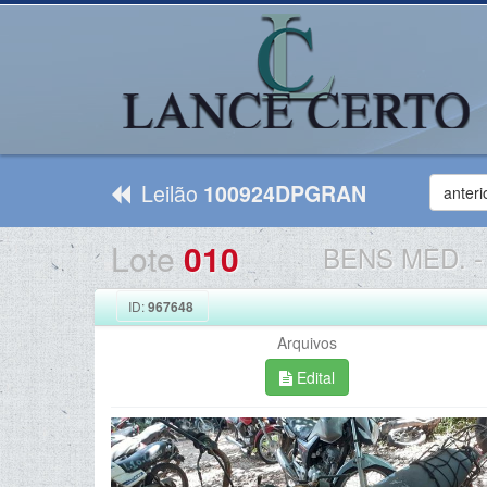
Leilão
100924DPGRAN
anteri
Lote
010
BENS MED.
-
ID:
967648
Arquivos
Edital