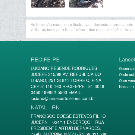
As fotos são meramente ilustrativas, devendo o arrematante
visitar os bens para tomar ciência das reais condições físicas
RECIFE-PE
Lance
LUCIANO RESENDE RODRIGUES
Quem so
JUCEPE 315/98 AV. REPÚBLICA DO
Onde est
LÍBANO, 251 SL811 TORRE C, PINA -
Quer ven
CEP 51110-160 RECIFE/PE - 81-3048-
Nossa ext
0450 / 99852-5503 EMAIL
luciano@lancecertoleiloes.com.br
NATAL - RN
FRANCISCO DOEGE ESTEVES FILHO
JUCERN – 024/11 ENDEREÇO – RUA
PRESIDENTE ARTUR BERNARDES,
779B, ALECRIM, NATAL/RN 59.031-280