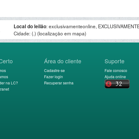
:
exclusivamenteonline, EXCLUSIVAMENTE 
Local do leilão
.
Cidade: (.)
(localização em mapa)
Certo
Área do cliente
Suporte
mos
Cadastre-se
Fale conosco
amos
Fazer login
Ajuda online
der na LC?
Recuperar senha
ranet