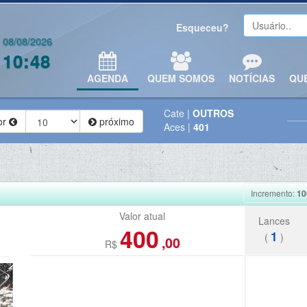
Esqueceu?
08/08/2026
10:48
AGENDA
QUEM SOMOS
NOTÍCIAS
QU
Cate
|
OUTROS
or
próximo
Aces
|
401
Incremento:
10
Valor atual
Lances
400
1
(
)
,00
R$