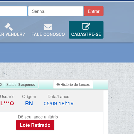
ER VENDER?
FALE CONOSCO
CADASTRE-SE
0
| Status:
Suspenso
Histório de lances
Usuário
Origem
Data/Lance
L***O
RN
05/09 18h19
Dê seu lance unitário