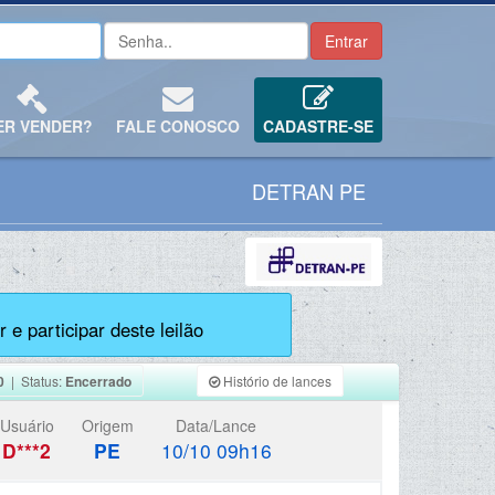
ER VENDER?
FALE CONOSCO
CADASTRE-SE
DETRAN PE
 e participar deste leilão
0
| Status:
Encerrado
Histório de lances
Usuário
Origem
Data/Lance
D***2
PE
10/10 09h16