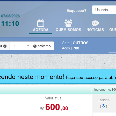
Esqueceu?
07/08/2026
11:10
AGENDA
QUEM SOMOS
NOTÍCIAS
QU
Cate
|
OUTROS
or
próximo
Aces
|
780
cendo neste momento!
Faça seu acesso para abrir
Incremento:
10
Valor atual
Lances
600
3
(
)
,00
R$