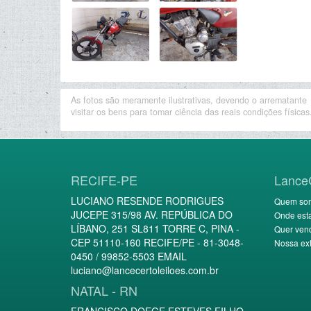
As fotos são meramente ilustrativas, devendo o arrematante
visitar os bens para tomar ciência das reais condições físicas
RECIFE-PE
Lance
LUCIANO RESENDE RODRIGUES
Quem so
JUCEPE 315/98 AV. REPÚBLICA DO
Onde est
LÍBANO, 251 SL811 TORRE C, PINA -
Quer ven
CEP 51110-160 RECIFE/PE - 81-3048-
Nossa ext
0450 / 99852-5503 EMAIL
luciano@lancecertoleiloes.com.br
NATAL - RN