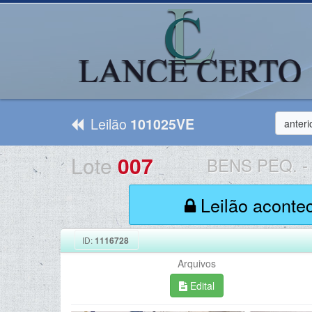
Leilão
101025VE
anteri
Lote
007
BENS PEQ.
-
Leilão aconte
ID:
1116728
Arquivos
Edital