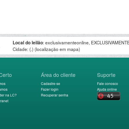
:
exclusivamenteonline, EXCLUSIVAMENTE 
Local do leilão
.
Cidade: (.)
(localização em mapa)
Certo
Área do cliente
Suporte
mos
Cadastre-se
Fale conosco
amos
Fazer login
Ajuda online
der na LC?
Recuperar senha
ranet