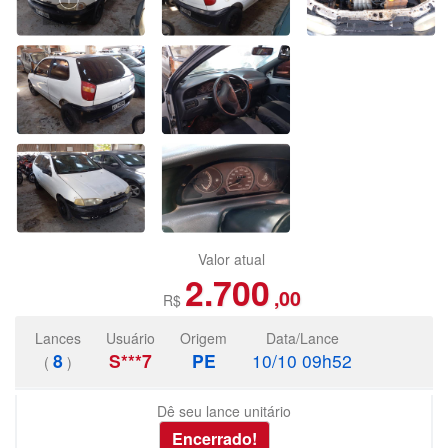
Valor atual
2.700
,00
R$
Lances
Usuário
Origem
Data/Lance
8
S***7
PE
10/10 09h52
(
)
Dê seu lance unitário