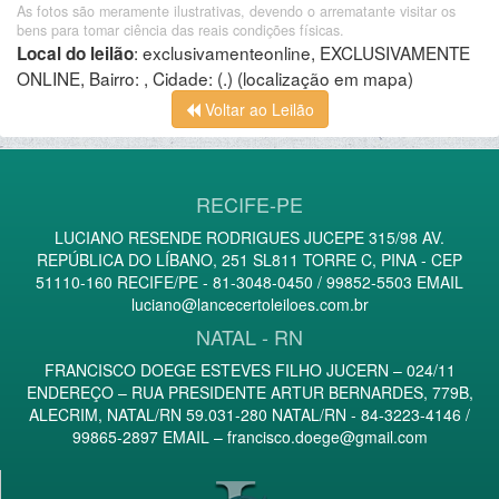
As fotos são meramente ilustrativas, devendo o arrematante visitar os
bens para tomar ciência das reais condições físicas.
:
exclusivamenteonline, EXCLUSIVAMENTE
Local do leilão
ONLINE, Bairro: , Cidade: (.)
(localização em mapa)
Voltar ao Leilão
RECIFE-PE
LUCIANO RESENDE RODRIGUES JUCEPE 315/98 AV.
REPÚBLICA DO LÍBANO, 251 SL811 TORRE C, PINA - CEP
51110-160 RECIFE/PE - 81-3048-0450 / 99852-5503 EMAIL
luciano@lancecertoleiloes.com.br
NATAL - RN
FRANCISCO DOEGE ESTEVES FILHO JUCERN – 024/11
ENDEREÇO – RUA PRESIDENTE ARTUR BERNARDES, 779B,
ALECRIM, NATAL/RN 59.031-280 NATAL/RN - 84-3223-4146 /
99865-2897 EMAIL –
francisco.doege@gmail.com