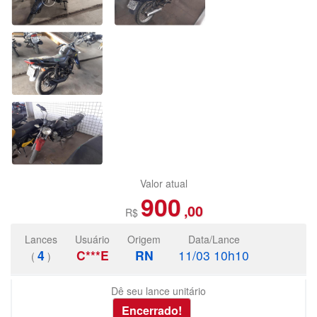
Valor atual
900
,00
R$
Lances
Usuário
Origem
Data/Lance
4
C***E
RN
11/03 10h10
(
)
Dê seu lance unitário