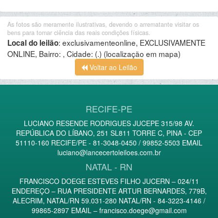
As fotos são meramente ilustrativas, devendo o arrematante visitar os
bens para tomar ciência das reais condições físicas.
:
exclusivamenteonline, EXCLUSIVAMENTE
Local do leilão
ONLINE, Bairro: , Cidade: (.)
(localização em mapa)
Voltar ao Leilão
RECIFE-PE
LUCIANO RESENDE RODRIGUES JUCEPE 315/98 AV.
REPÚBLICA DO LÍBANO, 251 SL811 TORRE C, PINA - CEP
51110-160 RECIFE/PE - 81-3048-0450 / 99852-5503 EMAIL
luciano@lancecertoleiloes.com.br
NATAL - RN
FRANCISCO DOEGE ESTEVES FILHO JUCERN – 024/11
ENDEREÇO – RUA PRESIDENTE ARTUR BERNARDES, 779B,
ALECRIM, NATAL/RN 59.031-280 NATAL/RN - 84-3223-4146 /
99865-2897 EMAIL –
francisco.doege@gmail.com