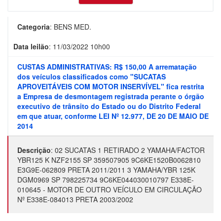
Categoria
:
BENS MED.
Data leilão
:
11/03/2022 10h00
CUSTAS ADMINISTRATIVAS: R$ 150,00 A arrematação
dos veículos classificados como "SUCATAS
APROVEITÁVEIS COM MOTOR INSERVÍVEL" fica restrita
a Empresa de desmontagem registrada perante o órgão
executivo de trânsito do Estado ou do Distrito Federal
em que atuar, conforme LEI Nº 12.977, DE 20 DE MAIO DE
2014
Descrição
:
02 SUCATAS 1 RETIRADO 2 YAMAHA/FACTOR
YBR125 K NZF2155 SP 359507905 9C6KE1520B0062810
E3G9E-062809 PRETA 2011/2011 3 YAMAHA/YBR 125K
DGM0969 SP 798225734 9C6KE044030010797 E338E-
010645 - MOTOR DE OUTRO VEÍCULO EM CIRCULAÇÃO
Nº E338E-084013 PRETA 2003/2002