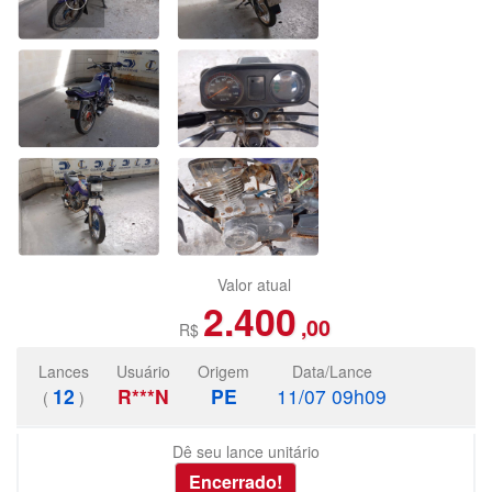
Valor atual
2.400
,00
R$
Lances
Usuário
Origem
Data/Lance
12
R***N
PE
11/07 09h09
(
)
Dê seu lance unitário