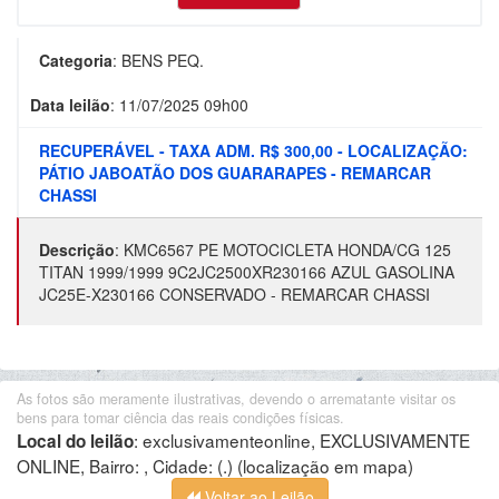
Categoria
:
BENS PEQ.
Data leilão
:
11/07/2025 09h00
RECUPERÁVEL - TAXA ADM. R$ 300,00 - LOCALIZAÇÃO:
PÁTIO JABOATÃO DOS GUARARAPES - REMARCAR
CHASSI
Descrição
:
KMC6567 PE MOTOCICLETA HONDA/CG 125
TITAN 1999/1999 9C2JC2500XR230166 AZUL GASOLINA
JC25E-X230166 CONSERVADO - REMARCAR CHASSI
As fotos são meramente ilustrativas, devendo o arrematante visitar os
bens para tomar ciência das reais condições físicas.
:
exclusivamenteonline, EXCLUSIVAMENTE
Local do leilão
ONLINE, Bairro: , Cidade: (.)
(localização em mapa)
Voltar ao Leilão