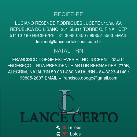
RECIFE-PE
LUCIANO RESENDE RODRIGUES JUCEPE 315/98 AV.
REPÚBLICA DO LÍBANO, 251 SL811 TORRE C, PINA - CEP
51110-160 RECIFE/PE - 81-3048-0450 / 99852-5503 EMAIL
luciano@lancecertoleiloes.com.br
NATAL - RN
FRANCISCO DOEGE ESTEVES FILHO JUCERN – 024/11
ENDEREÇO – RUA PRESIDENTE ARTUR BERNARDES, 779B,
ALECRIM, NATAL/RN 59.031-280 NATAL/RN - 84-3223-4146 /
99865-2897 EMAIL –
francisco.doege@gmail.com
Leilões
38
Lotes
781