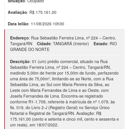
Situação
:
Ocupado
Avaliação
: R$
175.161,00
Data leilão
:
11/08/2026 10h30
Endereço
:
Rua Sebastião Ferreira Lima, nº 224 – Centro,
Tangará/RN
Cidade
:
TANGARÁ (Interior)
Estado
:
RIO
GRANDE DO NORTE
Descrição
:
01 (um) prédio comercial, situado na Rua
Sebastião Ferreira Lima, nº 224 – Centro, Tangará/RN,
medindo 5,00m de frente por 15,00m de fundo, perfazendo
uma área de 75,00m², limitando-se ao Norte, com a Rua
Sebastião Lima, ao Sul com Maria Pereira da Silva, ao
Leste com Maria Fernandes de Lima e ao Oeste, com
Josefa Fernandes de Lima. Encontra-se registrado
conforme R1-1.709, referente à matrícula de nº 1.079, às
fls. 019, do Livro 2-J (Registro Geral) no Serviço Único
Notarial e Registral de Tangará/RN. Avaliação: R$
175.161,00 (cento e setenta e cinco mil, cento e sessenta e
um reais), em 18/07/2022.