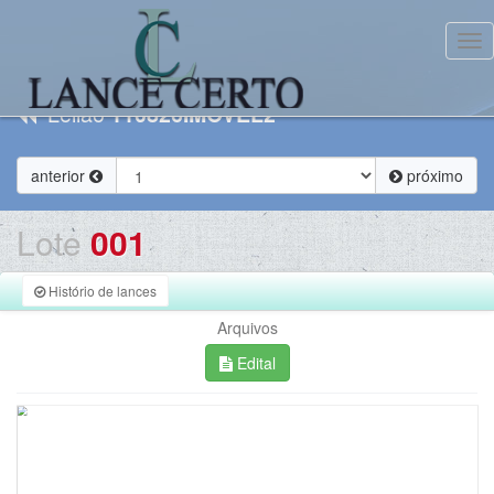
Tog
Leilão
110826IMOVEL2
anterior
próximo
Lote
001
Histório de lances
Arquivos
Edital