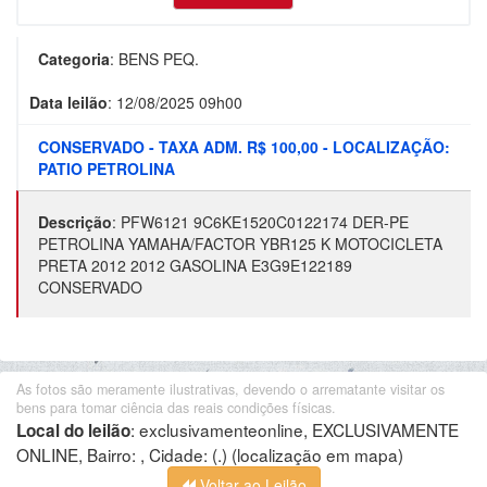
Categoria
:
BENS PEQ.
Data leilão
:
12/08/2025 09h00
CONSERVADO - TAXA ADM. R$ 100,00 - LOCALIZAÇÃO:
PATIO PETROLINA
Descrição
:
PFW6121 9C6KE1520C0122174 DER-PE
PETROLINA YAMAHA/FACTOR YBR125 K MOTOCICLETA
PRETA 2012 2012 GASOLINA E3G9E122189
CONSERVADO
As fotos são meramente ilustrativas, devendo o arrematante visitar os
bens para tomar ciência das reais condições físicas.
:
exclusivamenteonline, EXCLUSIVAMENTE
Local do leilão
ONLINE, Bairro: , Cidade: (.)
(localização em mapa)
Voltar ao Leilão