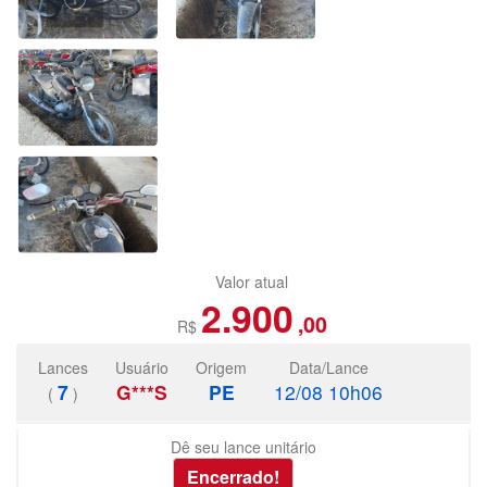
Valor atual
2.900
,00
R$
Lances
Usuário
Origem
Data/Lance
7
G***S
PE
12/08 10h06
(
)
Dê seu lance unitário