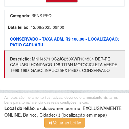
Categoria
:
BENS PEQ.
Data leilão
:
12/08/2025 09h00
CONSERVADO - TAXA ADM. R$ 100,00 - LOCALIZAÇÃO:
PATIO CARUARU
Descrição
:
MNH4571 9C2JC250XWR104534 DER-PE
CARUARU HONDA/CG 125 TITAN MOTOCICLETA VERDE
1999 1998 GASOLINA JC25EX104534 CONSERVADO
As fotos são meramente ilustrativas, devendo o arrematante visitar os
bens para tomar ciência das reais condições físicas.
:
exclusivamenteonline, EXCLUSIVAMENTE
Local do leilão
ONLINE, Bairro: , Cidade: (.)
(localização em mapa)
Voltar ao Leilão