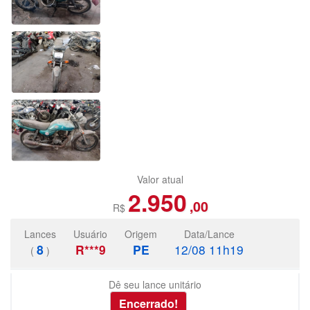
Valor atual
2.950
,00
R$
Lances
Usuário
Origem
Data/Lance
8
R***9
PE
12/08 11h19
(
)
Dê seu lance unitário