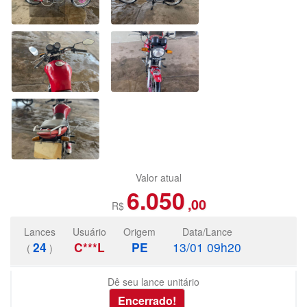
Valor atual
6.050
,00
R$
Lances
Usuário
Origem
Data/Lance
24
C***L
PE
13/01 09h20
(
)
Dê seu lance unitário