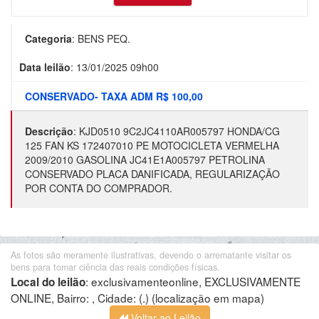
Categoria
:
BENS PEQ.
Data leilão
:
13/01/2025 09h00
CONSERVADO- TAXA ADM R$ 100,00
Descrição
:
KJD0510 9C2JC4110AR005797 HONDA/CG
125 FAN KS 172407010 PE MOTOCICLETA VERMELHA
2009/2010 GASOLINA JC41E1A005797 PETROLINA
CONSERVADO PLACA DANIFICADA, REGULARIZAÇÃO
POR CONTA DO COMPRADOR.
As fotos são meramente ilustrativas, devendo o arrematante visitar os
bens para tomar ciência das reais condições físicas.
:
exclusivamenteonline, EXCLUSIVAMENTE
Local do leilão
ONLINE, Bairro: , Cidade: (.)
(localização em mapa)
Voltar ao Leilão