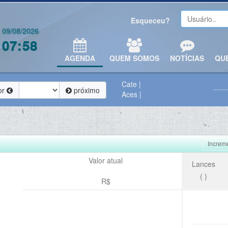
Esqueceu?
09/08/2026
07:58
AGENDA
QUEM SOMOS
NOTÍCIAS
QU
Cate
|
or
próximo
Aces
|
Increm
Valor atual
Lances
(
)
R$