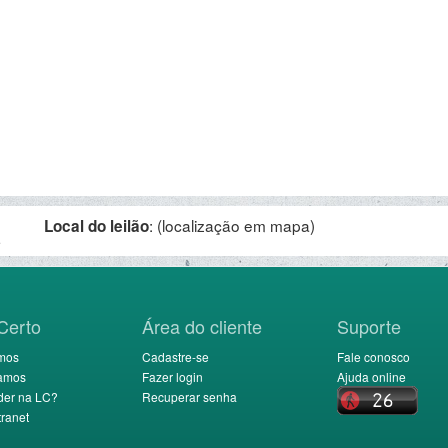
:
(localização em mapa)
Local do leilão
.
Certo
Área do cliente
Suporte
mos
Cadastre-se
Fale conosco
amos
Fazer login
Ajuda online
der na LC?
Recuperar senha
ranet