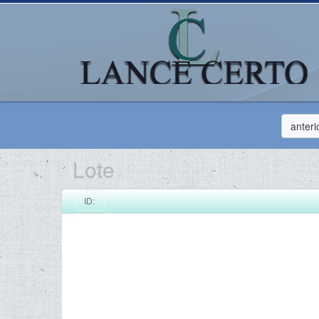
anteri
Lote
-
ID: