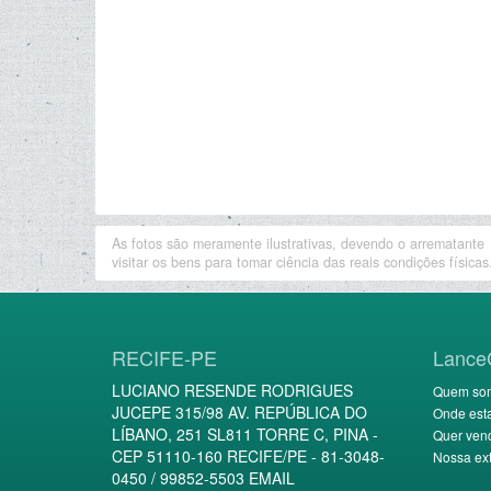
As fotos são meramente ilustrativas, devendo o arrematante
visitar os bens para tomar ciência das reais condições físicas
RECIFE-PE
Lance
LUCIANO RESENDE RODRIGUES
Quem so
JUCEPE 315/98 AV. REPÚBLICA DO
Onde est
LÍBANO, 251 SL811 TORRE C, PINA -
Quer ven
CEP 51110-160 RECIFE/PE - 81-3048-
Nossa ext
0450 / 99852-5503 EMAIL