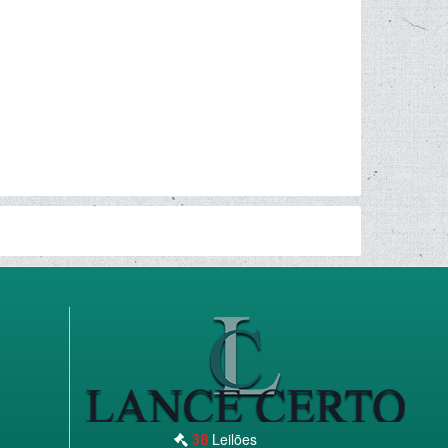
Leilões
38