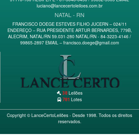
luciano@lancecertoleiloes.com.br
NATAL - RN
FRANCISCO DOEGE ESTEVES FILHO JUCERN – 024/11
ENDEREÇO – RUA PRESIDENTE ARTUR BERNARDES, 779B,
ALECRIM, NATAL/RN 59.031-280 NATAL/RN - 84-3223-4146 /
99865-2897 EMAIL –
francisco.doege@gmail.com
Leilões
38
Lotes
781
Copyright ©
LanceCertoLeilões
- Desde 1998. Todos os direitos
reservados.