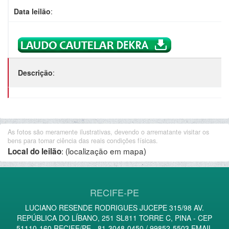
Data leilão
:
Descrição
:
As fotos são meramente ilustrativas, devendo o arrematante visitar os
bens para tomar ciência das reais condições físicas.
:
(localização em mapa)
Local do leilão
RECIFE-PE
LUCIANO RESENDE RODRIGUES JUCEPE 315/98 AV.
REPÚBLICA DO LÍBANO, 251 SL811 TORRE C, PINA - CEP
51110-160 RECIFE/PE - 81-3048-0450 / 99852-5503 EMAIL