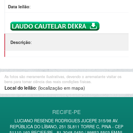
Data leilão
:
Descrição
:
As fotos são meramente ilustrativas, devendo o arrematante visitar os
bens para tomar ciência das reais condições físicas.
:
(localização em mapa)
Local do leilão
RECIFE-PE
LUCIANO RESENDE RODRIGUES JUCEPE 315/98 AV.
REPÚBLICA DO LÍBANO, 251 SL811 TORRE C, PINA - CEP
51110-160 RECIFE/PE - 81-3048-0450 / 99852-5503 EMAIL