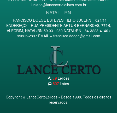
luciano@lancecertoleiloes.com.br
NATAL - RN
FRANCISCO DOEGE ESTEVES FILHO JUCERN – 024/11
ENDEREÇO – RUA PRESIDENTE ARTUR BERNARDES, 779B,
ALECRIM, NATAL/RN 59.031-280 NATAL/RN - 84-3223-4146 /
99865-2897 EMAIL –
francisco.doege@gmail.com
Leilões
39
Lotes
807
Copyright ©
LanceCertoLeilões
- Desde 1998. Todos os direitos
reservados.