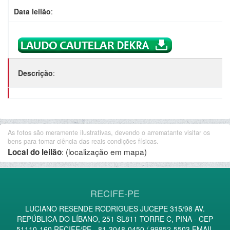
Data leilão
:
Descrição
:
As fotos são meramente ilustrativas, devendo o arrematante visitar os
bens para tomar ciência das reais condições físicas.
:
(localização em mapa)
Local do leilão
RECIFE-PE
LUCIANO RESENDE RODRIGUES JUCEPE 315/98 AV.
REPÚBLICA DO LÍBANO, 251 SL811 TORRE C, PINA - CEP
51110-160 RECIFE/PE - 81-3048-0450 / 99852-5503 EMAIL