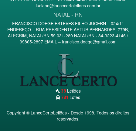
luciano@lancecertoleiloes.com.br
NATAL - RN
FRANCISCO DOEGE ESTEVES FILHO JUCERN – 024/11
ENDEREÇO – RUA PRESIDENTE ARTUR BERNARDES, 779B,
ALECRIM, NATAL/RN 59.031-280 NATAL/RN - 84-3223-4146 /
99865-2897 EMAIL –
francisco.doege@gmail.com
Leilões
38
Lotes
781
Copyright ©
LanceCertoLeilões
- Desde 1998. Todos os direitos
reservados.