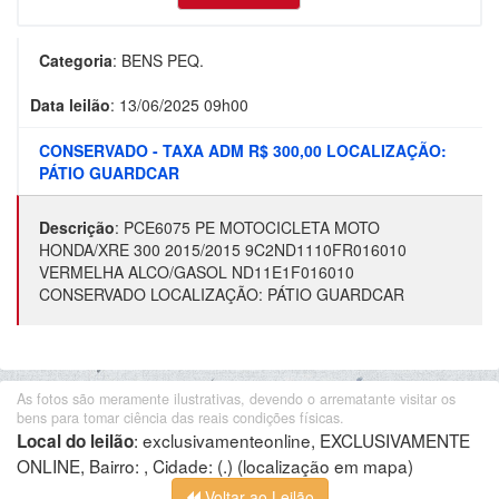
Categoria
:
BENS PEQ.
Data leilão
:
13/06/2025 09h00
CONSERVADO - TAXA ADM R$ 300,00 LOCALIZAÇÃO:
PÁTIO GUARDCAR
Descrição
:
PCE6075 PE MOTOCICLETA MOTO
HONDA/XRE 300 2015/2015 9C2ND1110FR016010
VERMELHA ALCO/GASOL ND11E1F016010
CONSERVADO LOCALIZAÇÃO: PÁTIO GUARDCAR
As fotos são meramente ilustrativas, devendo o arrematante visitar os
bens para tomar ciência das reais condições físicas.
:
exclusivamenteonline, EXCLUSIVAMENTE
Local do leilão
ONLINE, Bairro: , Cidade: (.)
(localização em mapa)
Voltar ao Leilão