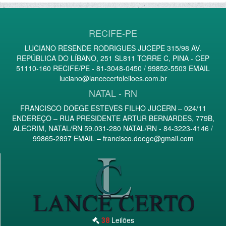
RECIFE-PE
LUCIANO RESENDE RODRIGUES JUCEPE 315/98 AV.
REPÚBLICA DO LÍBANO, 251 SL811 TORRE C, PINA - CEP
51110-160 RECIFE/PE - 81-3048-0450 / 99852-5503 EMAIL
luciano@lancecertoleiloes.com.br
NATAL - RN
FRANCISCO DOEGE ESTEVES FILHO JUCERN – 024/11
ENDEREÇO – RUA PRESIDENTE ARTUR BERNARDES, 779B,
ALECRIM, NATAL/RN 59.031-280 NATAL/RN - 84-3223-4146 /
99865-2897 EMAIL –
francisco.doege@gmail.com
Leilões
38