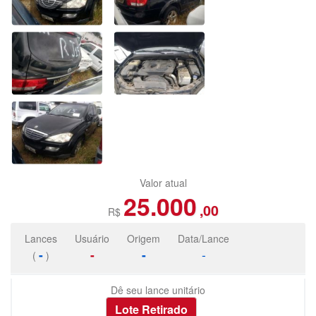
Valor atual
25.000
,00
R$
Lances
Usuário
Origem
Data/Lance
-
-
-
-
(
)
Dê seu lance unitário