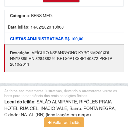
Categoria
:
BENS MED.
Data leilão
:
14/02/2020 10h00
CUSTAS ADMINISTRATIVAS R$ 100,00
Descrição
:
VEÍCULO I/SSANGYONG KYRONM200XDI
NNY8885 RN 328488291 KPTS0A1KSBP140372 PRETA
2010/2011
As fotos são meramente ilustrativas, devendo o arrematante visitar os
bens para tomar ciência das reais condições físicas.
:
SALÃO ALMIRANTE, RIFÓLES PRAIA
Local do leilão
HOTEL RUA CEL. INÁCIO VALE, Bairro: PONTA NEGRA,
Cidade: NATAL (RN)
(localização em mapa)
Voltar ao Leilão