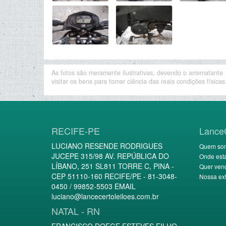
As fotos são meramente ilustrativas, devendo o arrematante
visitar os bens para tomar ciência das reais condições físicas
RECIFE-PE
Lance
LUCIANO RESENDE RODRIGUES
Quem so
JUCEPE 315/98 AV. REPÚBLICA DO
Onde est
LÍBANO, 251 SL811 TORRE C, PINA -
Quer ven
CEP 51110-160 RECIFE/PE - 81-3048-
Nossa ext
0450 / 99852-5503 EMAIL
luciano@lancecertoleiloes.com.br
NATAL - RN