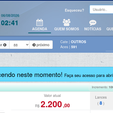
Esqueceu?
06/08/2026
02:41
AGENDA
QUEM SOMOS
NOTÍCIAS
QU
Cate
|
OUTROS
or
próximo
Aces
|
591
cendo neste momento!
Faça seu acesso para abrir
Incremento:
10
Valor atual
Lances
2.200
8
(
)
,00
R$