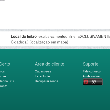
:
exclusivamenteonline, EXCLUSIVAMENTE 
Local do leilão
.
Cidade: (.)
(localização em mapa)
Certo
Área do cliente
Suporte
mos
Cadastre-se
Fale conosco
amos
Fazer login
Ajuda online
der na LC?
Recuperar senha
ranet