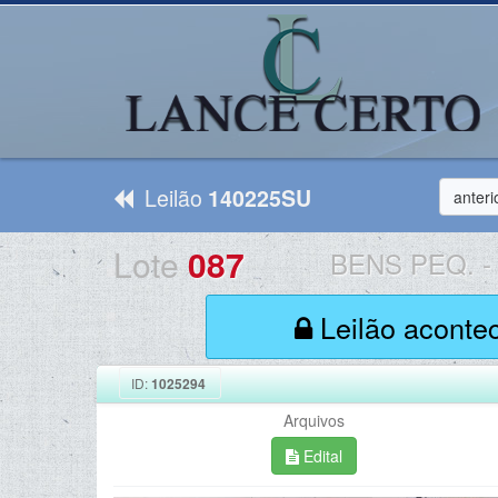
Leilão
140225SU
anteri
Lote
087
BENS PEQ.
-
Leilão aconte
ID:
1025294
Arquivos
Edital