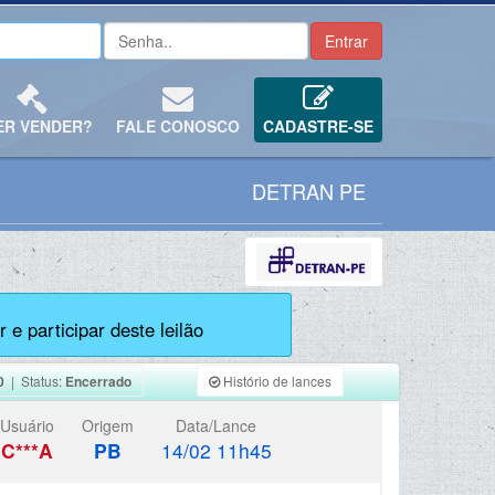
ER VENDER?
FALE CONOSCO
CADASTRE-SE
DETRAN PE
 e participar deste leilão
0
| Status:
Encerrado
Histório de lances
Usuário
Origem
Data/Lance
C***A
PB
14/02 11h45