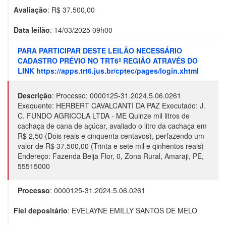
Avaliação
: R$
37.500,00
Data leilão
:
14/03/2025 09h00
PARA PARTICIPAR DESTE LEILÃO NECESSÁRIO
CADASTRO PRÉVIO NO TRT6º REGIÃO ATRAVÉS DO
LINK https://apps.trt6.jus.br/cptec/pages/login.xhtml
Descrição
:
Processo: 0000125-31.2024.5.06.0261
Exequente: HERBERT CAVALCANTI DA PAZ Executado: J.
C. FUNDO AGRICOLA LTDA - ME Quinze mil litros de
cachaça de cana de açúcar, avaliado o litro da cachaça em
R$ 2,50 (Dois reais e cinquenta centavos), perfazendo um
valor de R$ 37.500,00 (Trinta e sete mil e qinhentos reais)
Endereço: Fazenda Beija Flor, 0, Zona Rural, Amaraji, PE,
55515000
Processo
:
0000125-31.2024.5.06.0261
Fiel depositário
:
EVELAYNE EMILLY SANTOS DE MELO