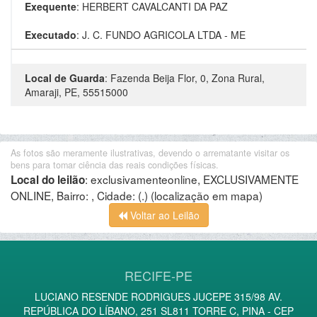
Exequente
:
HERBERT CAVALCANTI DA PAZ
Executado
:
J. C. FUNDO AGRICOLA LTDA - ME
Local de Guarda
:
Fazenda Beija Flor, 0, Zona Rural,
Amaraji, PE, 55515000
As fotos são meramente ilustrativas, devendo o arrematante visitar os
bens para tomar ciência das reais condições físicas.
:
exclusivamenteonline, EXCLUSIVAMENTE
Local do leilão
ONLINE, Bairro: , Cidade: (.)
(localização em mapa)
Voltar ao Leilão
RECIFE-PE
LUCIANO RESENDE RODRIGUES JUCEPE 315/98 AV.
REPÚBLICA DO LÍBANO, 251 SL811 TORRE C, PINA - CEP