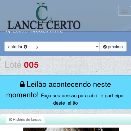
Tog
Leilão
140325TRT2
anterior
próximo
Lote
005
Leilão acontecendo neste
momento!
Faça seu acesso para abrir e participar
deste leilão
Histório de lances