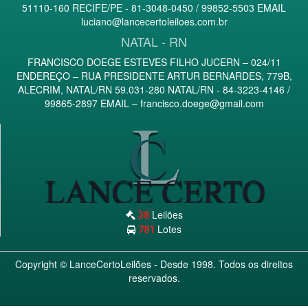
51110-160 RECIFE/PE - 81-3048-0450 / 99852-5503 EMAIL
luciano@lancecertoleiloes.com.br
NATAL - RN
FRANCISCO DOEGE ESTEVES FILHO JUCERN – 024/11
ENDEREÇO – RUA PRESIDENTE ARTUR BERNARDES, 779B,
ALECRIM, NATAL/RN 59.031-280 NATAL/RN - 84-3223-4146 /
99865-2897 EMAIL –
francisco.doege@gmail.com
Leilões
38
Lotes
781
Copyright ©
LanceCertoLeilões
- Desde 1998. Todos os direitos
reservados.